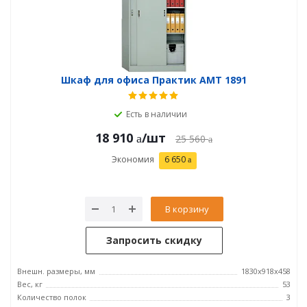
Шкаф для офиса Практик AMT 1891
Есть в наличии
18 910
/шт
25 560
Экономия
6 650
В корзину
Запросить скидку
Внешн. размеры, мм
1830x918x458
Вес, кг
53
Количество полок
3