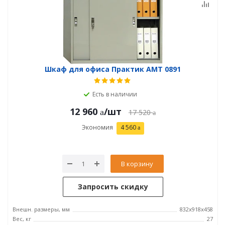
Шкаф для офиса Практик AMT 0891
Есть в наличии
12 960
/шт
17 520
Экономия
4 560
В корзину
Запросить скидку
Внешн. размеры, мм
832x918x458
Вес, кг
27