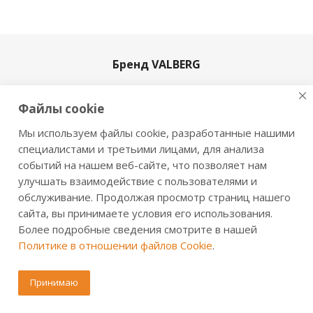
Бренд VALBERG
История
Файлы cookie
Производство
Новости
Мы используем файлы cookie, разработанные нашими
Сертификаты
специалистами и третьими лицами, для анализа
событий на нашем веб-сайте, что позволяет нам
Продукция
улучшать взаимодействие с пользователями и
обслуживание. Продолжая просмотр страниц нашего
Сейфы для дома
сайта, вы принимаете условия его использования.
Офисные сейфы
Более подробные сведения смотрите в нашей
Оружейные сейфы и шкафы
Политике в отношении файлов Cookie
.
Огнестойкие сейфы
Принимаю
Взломостойкие сейфы
Огневзломостойкие сейфы