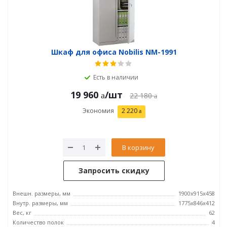
Шкаф для офиса Nobilis NM-1991
Есть в наличии
19 960
/шт
22 180
Экономия
2 220
В корзину
Запросить скидку
Внешн. размеры, мм
1900x915x458
Внутр. размеры, мм
1775x846x412
Вес, кг
62
Количество полок
4