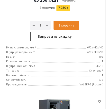
65 250
/шт
72 500
Экономия
7 250
В корзину
Запросить скидку
Внешн. размеры, мм *
670x440x440
Внутр. размеры, мм *
420х330х290
Вес, кг
102
Количество полок
1
Внутренний объем, л
40/12
Тип замка
Ключевой
Взломостойкость
1
Огнестойкость
60Б
Производитель
VALBERG (Россия)