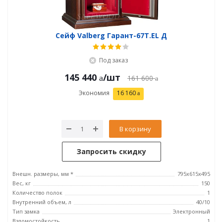
Сейф Valberg Гарант-67T.EL Д
Под заказ
145 440
/шт
161 600
Экономия
16 160
В корзину
Запросить скидку
Внешн. размеры, мм *
795х615х495
Вес, кг
150
Количество полок
1
Внутренний объем, л
40/10
Тип замка
Электронный
Взломостойкость
1