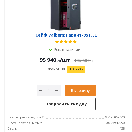
Сейф Valberg Гарант-95T.EL
Есть в наличии
95 940
/шт
106 600
Экономия
10 660
В корзину
Запросить скидку
Внешн. размеры, мм *
950x505x440
Внутр. размеры, мм *
700х394х290
Вес, кг
138