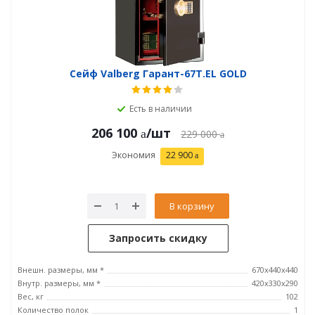
Сейф Valberg Гарант-67T.EL GOLD
Есть в наличии
206 100
/шт
229 000
Экономия
22 900
В корзину
Запросить скидку
Внешн. размеры, мм *
670x440x440
Внутр. размеры, мм *
420х330х290
Вес, кг
102
Количество полок
1