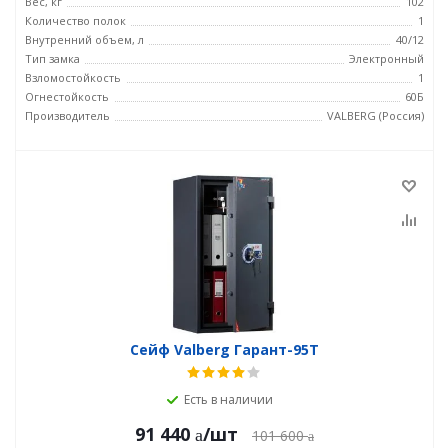
Вес, кг
102
Количество полок
1
Внутренний объем, л
40/12
Тип замка
Электронный
Взломостойкость
1
Огнестойкость
60Б
Производитель
VALBERG (Россия)
Сейф Valberg Гарант-95T
Есть в наличии
91 440
/шт
101 600