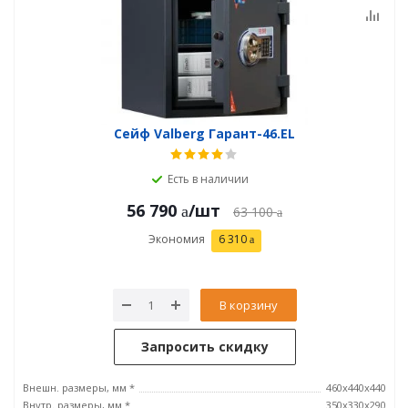
Сейф Valberg Гарант-46.EL
Есть в наличии
56 790
/шт
63 100
Экономия
6 310
В корзину
Запросить скидку
Внешн. размеры, мм *
460x440x440
Внутр. размеры, мм *
350х330х290