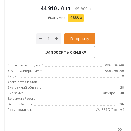
44 910
/шт
49 900
Экономия
4 990
В корзину
Запросить скидку
Внешн. размеры, мм *
490x360x440
Внутр. размеры, мм *
380x250x290
Вес, кг
68
Количество полок
1
Внутренний объем, л
28
Тип замка
Электронный
Взломостойкость
1
Огнестойкость
60Б
Производитель
VALBERG (Россия)