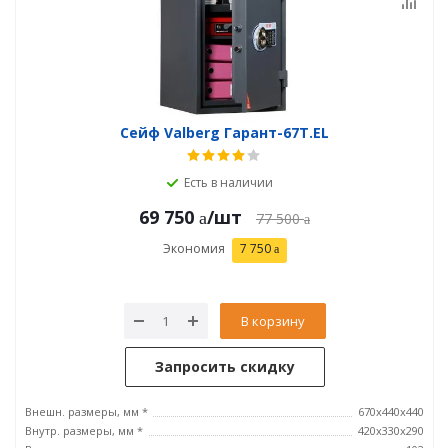
Сейф Valberg Гарант-67T.EL
Есть в наличии
69 750
/шт
77 500
Экономия
7 750
В корзину
Запросить скидку
Внешн. размеры, мм *
670x440x440
Внутр. размеры, мм *
420х330х290