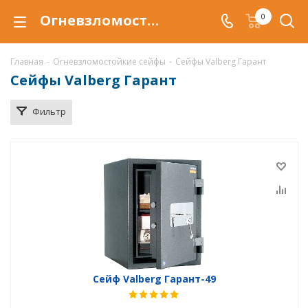
Огневзломостойкий сейф Valberg Гарант купить в Магнитогорске, сейфы Valberg Гарант с защитой от взлома и от огня по низкой цене c доставкой
0
Главная
-
Огневзломостойкие сейфы
-
Сейфы Valberg Гарант
Сейфы Valberg Гарант
Фильтр
Сейф Valberg Гарант-49