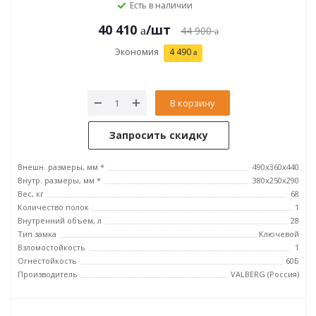
Есть в наличии
40 410
/шт
44 900
Экономия
4 490
В корзину
Запросить скидку
Внешн. размеры, мм *
490x360x440
Внутр. размеры, мм *
380x250x290
Вес, кг
68
Количество полок
1
Внутренний объем, л
28
Тип замка
Ключевой
Взломостойкость
1
Огнестойкость
60Б
Производитель
VALBERG (Россия)