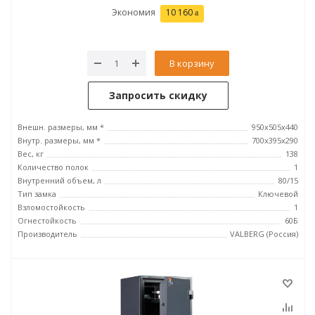
Экономия
10 160
В корзину
Запросить скидку
Внешн. размеры, мм *
950x505x440
Внутр. размеры, мм *
700х395х290
Вес, кг
138
Количество полок
1
Внутренний объем, л
80/15
Тип замка
Ключевой
Взломостойкость
1
Огнестойкость
60Б
Производитель
VALBERG (Россия)