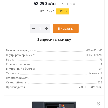
52 290
/шт
58 100
Экономия
5 810
В корзину
Запросить скидку
Внешн. размеры, мм *
460x440x440
Внутр. размеры, мм *
350х330х290
Вес, кг
72
Количество полок
1
Внутренний объем, л
34
Тип замка
Ключевой
Взломостойкость
1
Огнестойкость
60Б
Производитель
VALBERG (Россия)