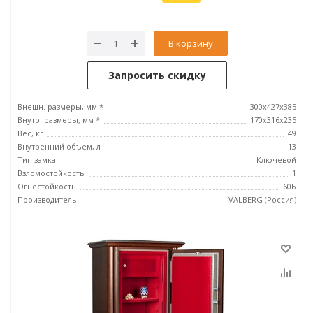
В корзину
Запросить скидку
Внешн. размеры, мм *
300x427x385
Внутр. размеры, мм *
170x316x235
Вес, кг
49
Внутренний объем, л
13
Тип замка
Ключевой
Взломостойкость
1
Огнестойкость
60Б
Производитель
VALBERG (Россия)