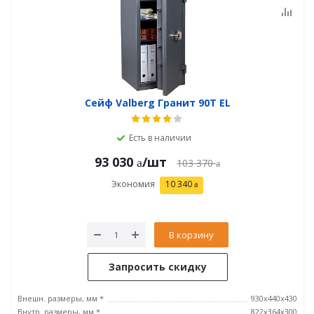
Сейф Valberg Гранит 90T EL
Есть в наличии
93 030
/шт
103 370
Экономия
10 340
В корзину
Запросить скидку
Внешн. размеры, мм *
930x440x430
Внутр. размеры, мм *
822x364x300