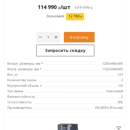
114 990
/шт
127 770
Экономия
12 780
В корзину
Запросить скидку
Внешн. размеры, мм *
1230x440x430
Внутр. размеры, мм *
1122x364x300
Вес, кг
257
Количество полок
2
Внутренний объем, л
122
Тип замка
Ключевой
Взломостойкость
2
Огнестойкость
30Б
Производитель
VALBERG (Россия)