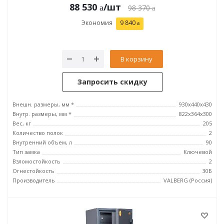
88 530
/шт
98 370
Экономия
9 840
В корзину
Запросить скидку
Внешн. размеры, мм *
930x440x430
Внутр. размеры, мм *
822x364x300
Вес, кг
205
Количество полок
2
Внутренний объем, л
90
Тип замка
Ключевой
Взломостойкость
2
Огнестойкость
30Б
Производитель
VALBERG (Россия)