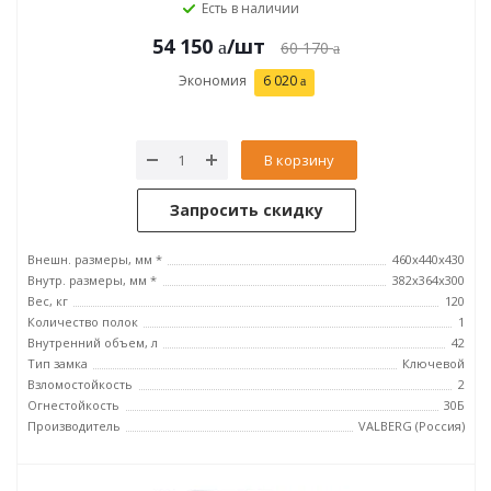
Есть в наличии
54 150
/шт
60 170
Экономия
6 020
В корзину
Запросить скидку
Внешн. размеры, мм *
460x440x430
Внутр. размеры, мм *
382x364x300
Вес, кг
120
Количество полок
1
Внутренний объем, л
42
Тип замка
Ключевой
Взломостойкость
2
Огнестойкость
30Б
Производитель
VALBERG (Россия)