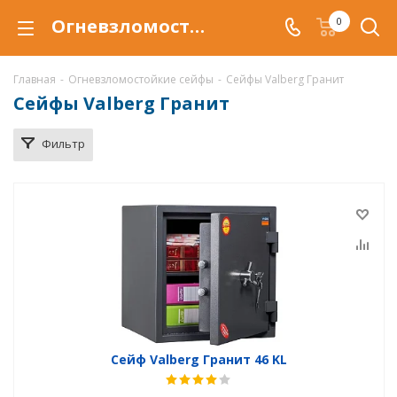
Огневзломостойкий сейф Valberg Гранит New купить в Магнитогорске, сейфы Valberg Гранит New с защитой от взлома и от огня по низкой цене c доставкой
0
Главная
-
Огневзломостойкие сейфы
-
Сейфы Valberg Гранит
Сейфы Valberg Гранит
Фильтр
Сейф Valberg Гранит 46 KL