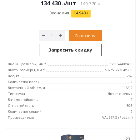
134 430
/шт
149 370
Экономия
14 940
В корзину
Запросить скидку
Внешн. размеры, мм *
1230x440x430
Внутр. размеры, мм *
532/532x364x300
Вес, кг
262
Количество полок
2
Внутренний объем, л
116/12
Тип замка
Два ключевых
Взломостойкость
2
Огнестойкость
30Б
Количество секций
2
Производитель
VALBERG (Россия)