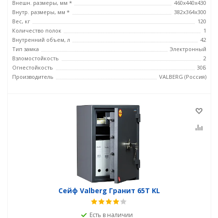
Внешн. размеры, мм *
460x440x430
Внутр. размеры, мм *
382x364x300
Вес, кг
120
Количество полок
1
Внутренний объем, л
42
Тип замка
Электронный
Взломостойкость
2
Огнестойкость
30Б
Производитель
VALBERG (Россия)
Сейф Valberg Гранит 65Т KL
Есть в наличии