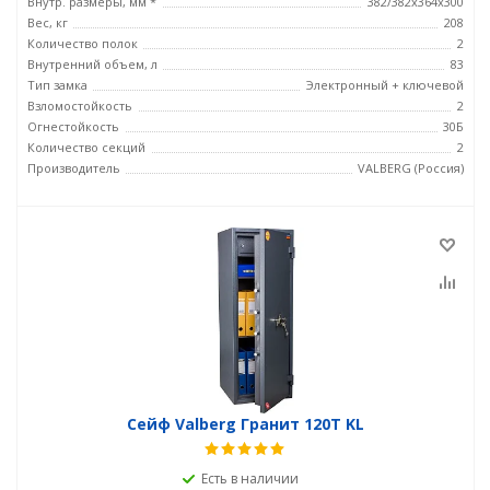
Внутр. размеры, мм *
382/382x364x300
Вес, кг
208
Количество полок
2
Внутренний объем, л
83
Тип замка
Электронный + ключевой
Взломостойкость
2
Огнестойкость
30Б
Количество секций
2
Производитель
VALBERG (Россия)
Сейф Valberg Гранит 120T KL
Есть в наличии