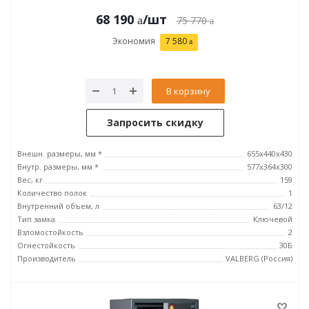
68 190
/шт
75 770
Экономия
7 580
В корзину
Запросить скидку
Внешн. размеры, мм *
655x440x430
Внутр. размеры, мм *
577x364x300
Вес, кг
159
Количество полок
1
Внутренний объем, л
63/12
Тип замка
Ключевой
Взломостойкость
2
Огнестойкость
30Б
Производитель
VALBERG (Россия)