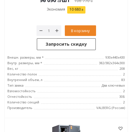
96 090
/шт
106 770
Экономия
10 680
В корзину
Запросить скидку
Внешн. размеры, мм *
930x440x430
Внутр. размеры, мм *
382/382x364x300
Вес, кг
208
Количество полок
2
Внутренний объем, л
83
Тип замка
Два ключевых
Взломостойкость
2
Огнестойкость
30Б
Количество секций
2
Производитель
VALBERG (Россия)