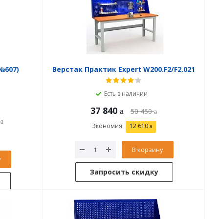
№607)
Верстак Практик Expert W200.F2/F2.021
Есть в наличии
37 840
50 450
Экономия
12 610
В корзину
у
Запросить скидку