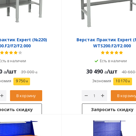
рактик Expert (№220)
Верстак Практик Expert (
0.F2/F2/F2.000
WTS200.F2/F2.000
Есть в наличии
Есть в наличии
0
/шт
30 490
/шт
39 000
40 660
номия
9 750
Экономия
10 170
В корзину
В корзин
росить скидку
Запросить скидку