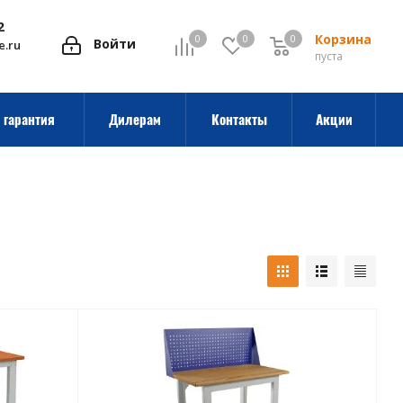
2
Корзина
0
0
0
0
Войти
e.ru
пуста
 гарантия
Дилерам
Контакты
Акции