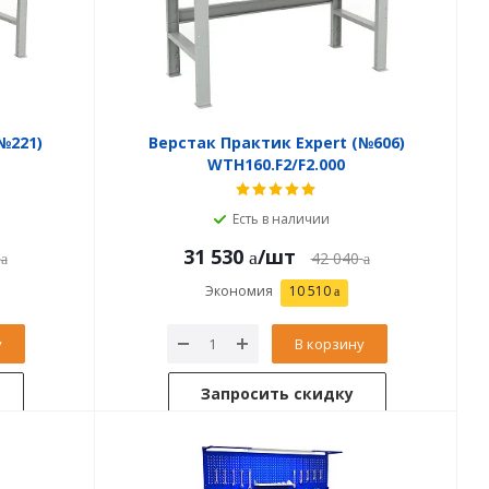
№221)
Верстак Практик Expert (№606)
WTH160.F2/F2.000
Есть в наличии
31 530
/шт
42 040
Экономия
10 510
у
В корзину
Запросить скидку