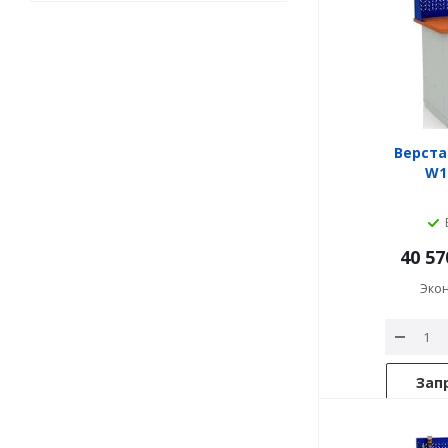
Верста
W1
40 57
Эко
Зап