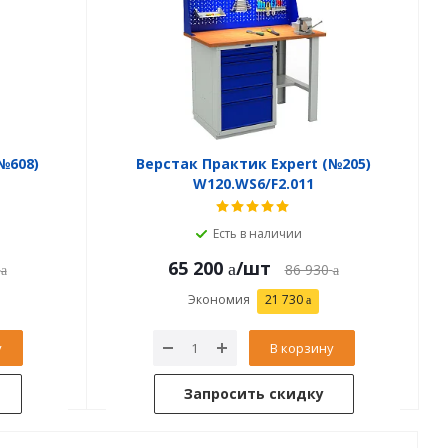
№608)
Верстак Практик Expert (№205)
W120.WS6/F2.011
Есть в наличии
65 200
/шт
86 930
Экономия
21 730
у
В корзину
Запросить скидку