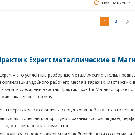
Показать еще
1
2
Практик Expert металлические в Маг
Expert – это усиленные разборные металлические столы, предна
 организации удобного рабочего места в гаражах, мастерских, в
е купить слесарный верстак Практик Expert в Магнитогорске по 
рмив заказ через корзину.
нты верстаков изготовлены из оцинкованной стали – это позво
аются из столешниц, опор, тумб с разным числом ящиков, перф
стей, материалов и инструментов.
изводится из водостойкой многослойной фанеры со специальн