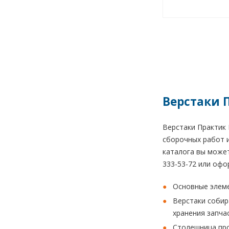
Верстаки 
Верстаки Практик 
сборочных работ и
каталога вы может
333-53-72 или офо
Основные элеме
Верстаки собир
хранения запча
Столешница про