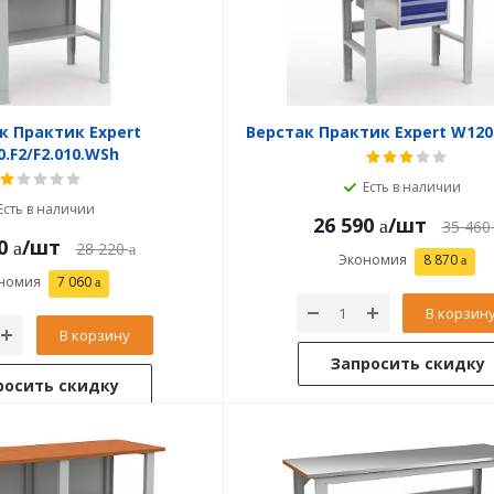
к Практик Expert
Верстак Практик Expert W120.
.F2/F2.010.WSh
Есть в наличии
Есть в наличии
26 590
/шт
35 460
0
/шт
28 220
Экономия
8 870
номия
7 060
В корзин
В корзину
Запросить скидку
росить скидку