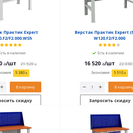
к Практик Expert
Верстак Практик Expert (
.F2/F2.000.WSh
W120.F2/F2.000
Есть в наличии
Есть в наличии
0
/шт
16 520
/шт
21 520
22 030
номия
5 380
Экономия
5 510
В корзину
В корзин
росить скидку
Запросить скидку