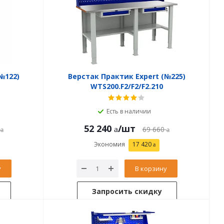
№122)
Верстак Практик Expert (№225)
WTS200.F2/F2/F2.210
Есть в наличии
52 240
/шт
69 660
Экономия
17 420
у
В корзину
Запросить скидку