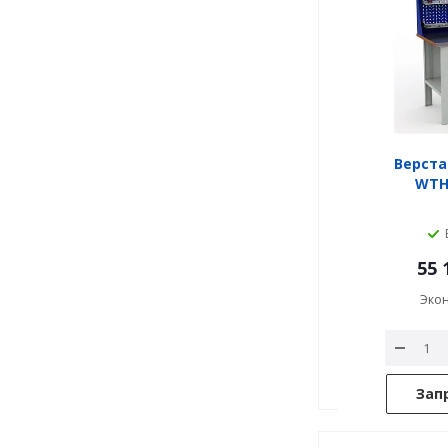
Верста
WTH1
55 
Эко
Зап