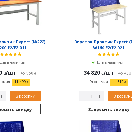
рактик Expert (№222)
Верстак Практик Expert (
00.F2/F2.011
W160.F2/F2.021
Есть в наличии
Есть в наличии
0
/шт
34 820
/шт
45 960
46 430
номия
11 490
Экономия
11 610
В корзину
В корзин
росить скидку
Запросить скидку