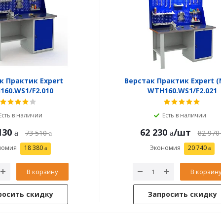
к Практик Expert
Верстак Практик Expert (
60.WS1/F2.010
WTH160.WS1/F2.021
Есть в наличии
Есть в наличии
130
62 230
/шт
73 510
82 970
номия
18 380
Экономия
20 740
В корзину
В корзин
росить скидку
Запросить скидку