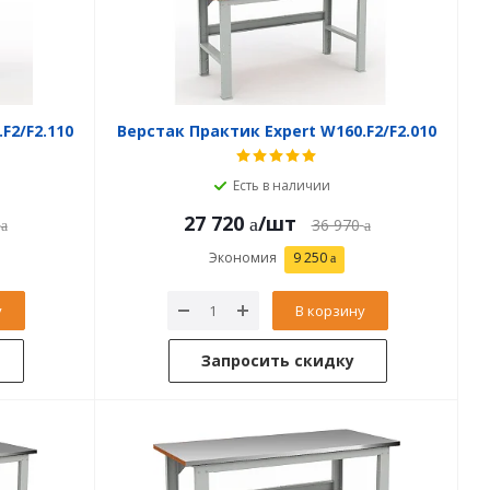
F2/F2.110
Верстак Практик Expert W160.F2/F2.010
Есть в наличии
27 720
/шт
36 970
Экономия
9 250
у
В корзину
Запросить скидку