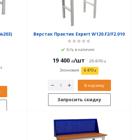
№203)
Верстак Практик Expert W120.F2/F2.010
Есть в наличии
19 400
/шт
25 870
Экономия
6 470
В корзину
у
Запросить скидку