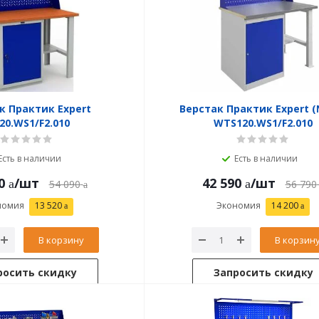
к Практик Expert
Верстак Практик Expert (
20.WS1/F2.010
WTS120.WS1/F2.010
Есть в наличии
Есть в наличии
0
/шт
42 590
/шт
54 090
56 790
номия
13 520
Экономия
14 200
В корзину
В корзин
росить скидку
Запросить скидку