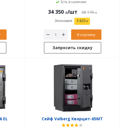
Есть в наличии
34 350
/шт
38 170
Экономия
3 820
у
В корзину
Запросить скидку
6 EL
Сейф Valberg Кварцит-65MТ