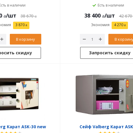
Есть в наличии
Есть в наличии
0
/шт
38 400
/шт
38 670
42 670
номия
3 870
Экономия
4 270
В корзину
В корзин
росить скидку
Запросить скидку
erg Карат ASK-30 new
Сейф Valberg Карат ASK