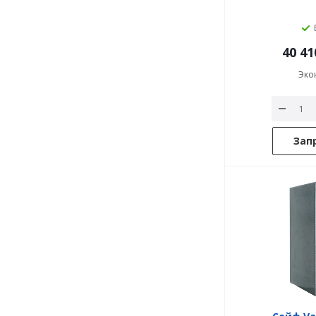
40 41
Эко
Зап