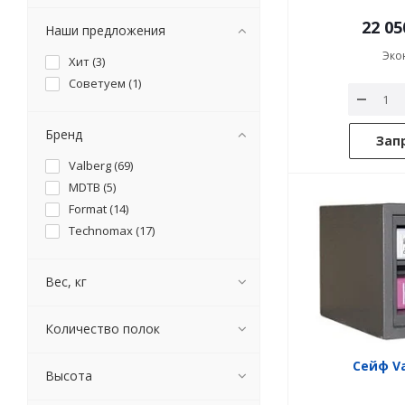
22 05
Наши предложения
Эко
Хит (
3
)
Советуем (
1
)
Бренд
Зап
Valberg (
69
)
MDTB (
5
)
Format (
14
)
Technomax (
17
)
Вес, кг
Количество полок
Сейф Va
Высота