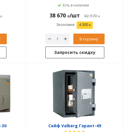
Есть в наличии
38 670
/шт
42 970
Экономия
4 300
у
В корзину
Запросить скидку
-30
Сейф Valberg Гарант-49