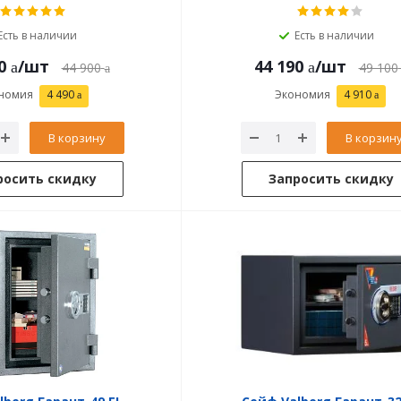
Есть в наличии
Есть в наличии
0
/шт
44 190
/шт
44 900
49 100
номия
4 490
Экономия
4 910
В корзину
В корзин
росить скидку
Запросить скидку