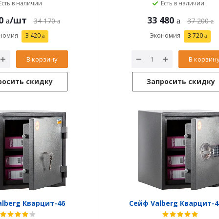
Есть в наличии
Есть в наличии
0
/шт
33 480
34 170
37 200
номия
3 420
Экономия
3 720
В корзину
В корзин
росить скидку
Запросить скидку
lberg Кварцит-46
Сейф Valberg Кварцит-4