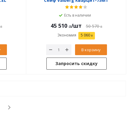
.EL
Сейф Valberg Кварцит-75MТ
Есть в наличии
45 510
/шт
50 570
Экономия
5 060
у
В корзину
Запросить скидку