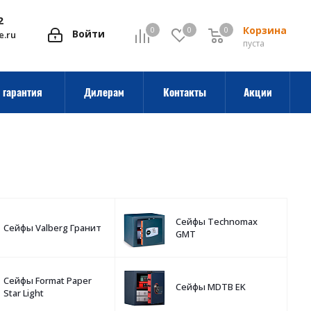
2
Корзина
0
0
0
0
Войти
e.ru
пуста
 гарантия
Дилерам
Контакты
Акции
Сейфы Technomax
Сейфы Valberg Гранит
GMT
Сейфы Format Paper
Сейфы MDTB EK
Star Light