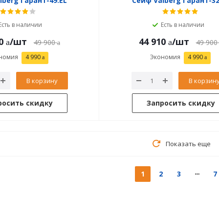
lberg Гарант-49.EL
Сейф Valberg Гарант-32
Есть в наличии
Есть в наличии
0
/шт
44 910
/шт
49 900
49 900
номия
4 990
Экономия
4 990
В корзину
В корзин
росить скидку
Запросить скидку
Показать еще
1
2
3
7