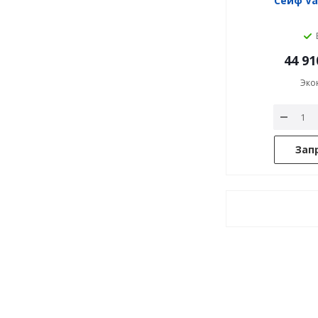
Сейф Va
44 91
Эко
Зап