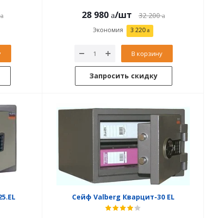
28 980
/шт
32 200
Экономия
3 220
у
В корзину
Запросить скидку
25.EL
Сейф Valberg Кварцит-30 EL