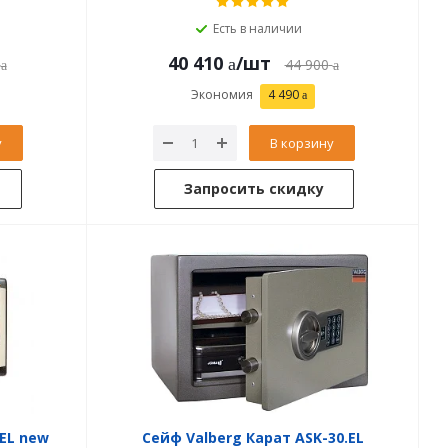
Есть в наличии
40 410
/шт
44 900
Экономия
4 490
у
В корзину
Запросить скидку
.EL new
Сейф Valberg Карат ASK-30.EL