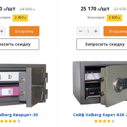
0
/шт
25 170
/шт
24 500
27 970
номия
2 450
Экономия
2 800
В корзину
В корзин
росить скидку
Запросить скидку
lberg Кварцит-30
Сейф Valberg Карат ASK-