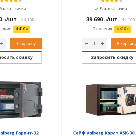
Есть в наличии
Есть в наличии
0
/шт
39 690
/шт
44 100
44 100
номия
4 410
Экономия
4 410
В корзину
В корзин
росить скидку
Запросить скидку
alberg Гарант-32
Сейф Valberg Карат ASK-30