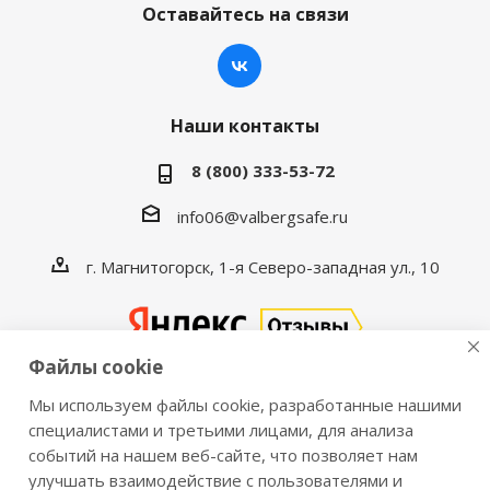
Оставайтесь на связи
Наши контакты
8 (800) 333-53-72
info06@valbergsafe.ru
г. Магнитогорск, 1-я Северо-западная ул., 10
Файлы cookie
Мы используем файлы cookie, разработанные нашими
2016-2026 © VALBERGSAFE.RU — Интернет-магазин
специалистами и третьими лицами, для анализа
событий на нашем веб-сайте, что позволяет нам
сейфов Valberg и металлической мебели Практик.
улучшать взаимодействие с пользователями и
Продажа сейфов для дома и офиса, металлических