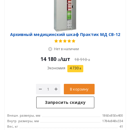
Архивный медицинский шкаф Практик МД CB-12
Нет в наличии
14 180
/шт
18 910
Экономия
4 730
В корзину
Запросить скидку
Внешн. размеры, мм
1860x850x400
Внутр. размеры, мм
1784x848x334
Вес, кг
41