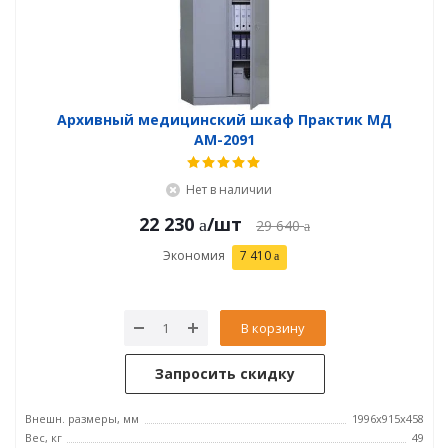
Архивный медицинский шкаф Практик МД
АМ-2091
Нет в наличии
22 230
/шт
29 640
Экономия
7 410
В корзину
Запросить скидку
Внешн. размеры, мм
1996x915x458
Вес, кг
49