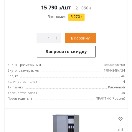
15 790
/шт
21 060
Экономия
5 270
В корзину
Запросить скидку
Внешн. размеры, мм
1860x850x500
Внутр. размеры, мм
1784x848x434
Вес, кг
46
Количество полок
4
Тип замка
Ключевой
Количество папок
48
Производитель
ПРАКТИК (Россия)