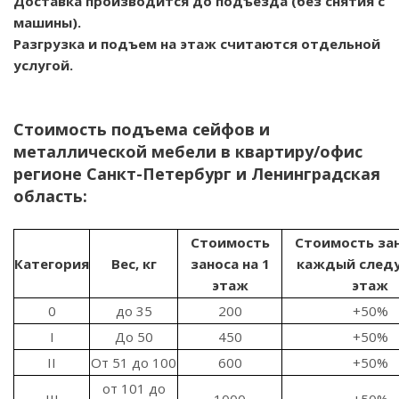
Доставка производится до подъезда (без снятия с
машины).
Разгрузка и подъем на этаж считаются отдельной
услугой.
Стоимость подъема сейфов и
металлической мебели в квартиру/офис
регионе Санкт-Петербург и Ленинградская
область:
Стоимость
Стоимость зан
Категория
Вес, кг
заноса на 1
каждый след
этаж
этаж
0
до 35
200
+50%
I
До 50
450
+50%
II
От 51 до 100
600
+50%
от 101 до