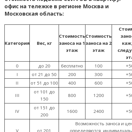
офис на тележке в регионе Москва и
Московская область:
Стои
Стоимость
Стоимость
зано
Категория
Вес, кг
заноса на 1
заноса на 2
каж
этаж
этаж
след
эт
0
до 20
бесплатно
100
+5
I
от 21 до 50
200
300
+5
II
от 51 до 100
400
600
+5
от 101 до
III
800
1200
+5
150
от 151 до
IV
1600
2400
+5
200
Возможность заноса и це
V
от 201
определяются индивидуаль