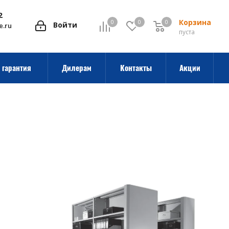
2
Корзина
0
0
0
0
Войти
e.ru
пуста
 гарантия
Дилерам
Контакты
Акции