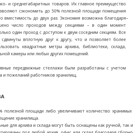
лко- и среднегабаритных товаров. Их главное преимущество
озволяют сэкономить до 50% полезной площади помещения
го вместимость до двух раз. Экономия возможна благодаря
–
шено число проходов между секциями – в один момент
лько один проход с доступом к двум соседним секциям. Все
 сдвинуты вплотную друг к другу, что и позволяет более
льзовать квадратные метры архива, библиотеки, склада,
льной камеры или любых других помещений.
ивные передвижные стеллажи были разработаны с учетом
а и пожеланий работников хранилищ.
ВА
% полезной площади либо увеличивают количество хранимых
ещение хранилища.
ные для архива и склада могут быть оснащены как ручной, так 
птированы под любой архив, офис или склад благодаря сборн