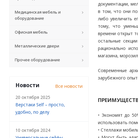
документации, ме
в том, что они п
Медицинская мебель и
оборудование
либо увеличить е
тому, что умень
Офисная мебель
времени открыт то
остальные секции
Металлические двери
рационально испо
магазина, морози
Прочее оборудование
Современные арх
зарубежного опыт
Новости
Все новости
20 октября 2025
ПРЕИМУЩЕСТ
Верстаки Self – просто,
удобно, по делу
• Экономят до 50
использовать пом
• Стеллажи мобиль
10 октября 2024
• Могут быть ада
Универсальные сейфы