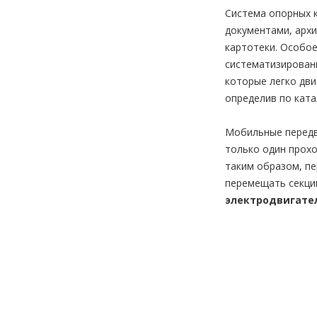
Система опорных к
документами, архи
картотеки. Особое
систематизированн
которые легко дв
определив по ката
Мобильные передви
только один прохо
таким образом, пе
перемещать секц
электродвигате