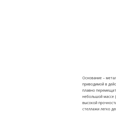
Основание – метал
приводимой в дей
плавно перемещат
небольшой массе (
высокой прочности
стеллажи легко де