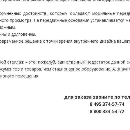
есомненных достоинств, которым обладают мобильные перед
ого просмотра. На передвижные основания устанавливается мех
можным.
чны и долговечны.
 современное решение с точки зрения внутреннего дизайна вашег
ой стеллаж – это, пожалуй, единственный недостаток данной с
окументов и товаров, чем стационарное оборудование. А, значи
хивного помещения.
для заказа звоните по т
8 495 374-57-74
8 800 333-53-72