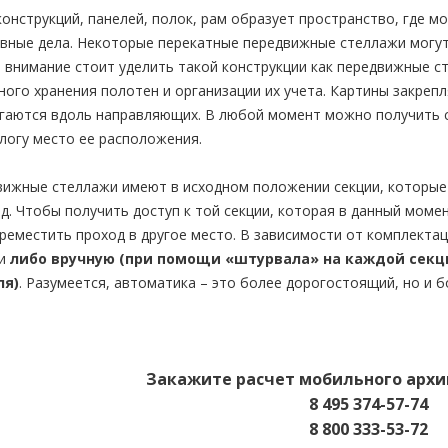
онструкций, панелей, полок, рам образует пространство, где мо
вные дела. Некоторые перекатные передвижные стеллажи могут
 внимание стоит уделить такой конструкции как передвижные с
ого хранения полотен и организации их учета. Картины закреп
игаются вдоль направляющих. В любой момент можно получить 
логу место ее расположения.
жные стеллажи имеют в исходном положении секции, которые по
д. Чтобы получить доступ к той секции, которая в данный момен
реместить проход в другое место. В зависимости от комплект
ии
либо вручную (при помощи «штурвала» на каждой секц
ля)
. Разумеется, автоматика – это более дорогостоящий, но и 
Закажите расчет мобильного архи
8 495 374-57-74
8 800 333-53-72