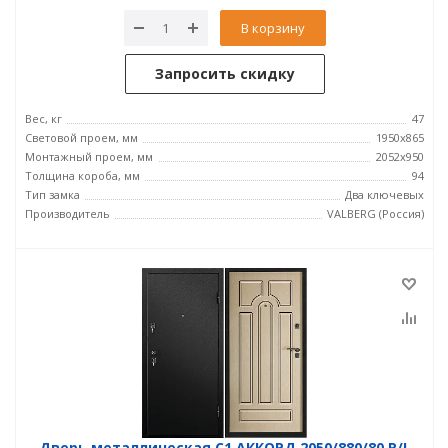
В корзину
Запросить скидку
Вес, кг
47
Световой проем, мм
1950x865
Монтажный проем, мм
2052x950
Толщина короба, мм
94
Тип замка
Два ключевых
Производитель
VALBERG (Россия)
Дверь металлическая С1 АККОРД 2050/880/80 R/L