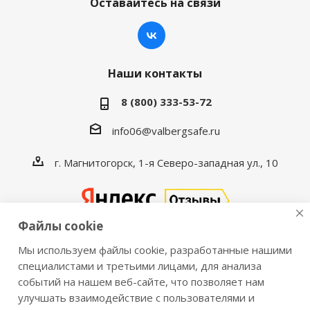
Оставайтесь на связи
Наши контакты
8 (800) 333-53-72
info06@valbergsafe.ru
г. Магнитогорск, 1-я Северо-западная ул., 10
Файлы cookie
Мы используем файлы cookie, разработанные нашими
2016-2026 © VALBERGSAFE.RU — Интернет-магазин
специалистами и третьими лицами, для анализа
событий на нашем веб-сайте, что позволяет нам
сейфов Valberg и металлической мебели Практик.
улучшать взаимодействие с пользователями и
Продажа сейфов для дома и офиса, металлических