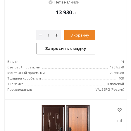
Нет в наличии
13 930
В корзину
Запросить скидку
Вес, кг
44
Световой проем, мм
1957x878
Монтажный проем, мм
2066x980
Толщина короба, мм
108
Тип замка
Ключевой
Производитель
VALBERG (Россия)