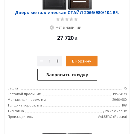
Дверь металлическая СТАЙЛ 2066/980/104 R/L
Нет в наличии
27 720
В корзину
Запросить скидку
Вес, кг
75
Световой проем, мм
1957x878
Монтажный проем, мм
2066x980
Толщина короба, мм
108
Тип замка
Два ключевых
Производитель
VALBERG (Россия)