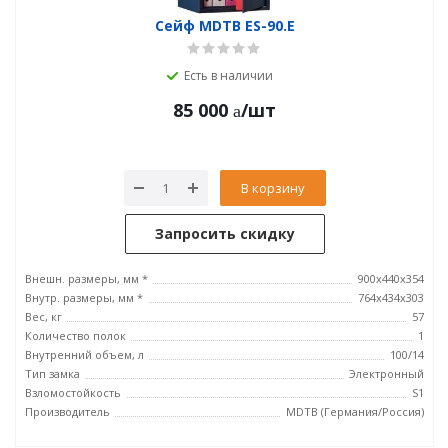
Сейф MDTB ES-90.E
Есть в наличии
85 000
/шт
В корзину
Запросить скидку
Внешн. размеры, мм *
900x440x354
Внутр. размеры, мм *
764x434x303
Вес, кг
57
Количество полок
1
Внутренний объем, л
100/14
Тип замка
Электронный
Взломостойкость
S1
Производитель
MDTB (Германия/Россия)