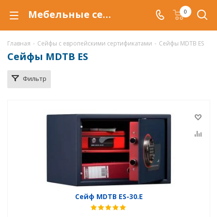
Мебельные сейфы MDTB ES в Магнитогорске, сейфы ES, купить сейф MDTB ES по низкой цене, доставка сейфов MDTB ES
0
Главная
-
Сейфы с европейскими сертификатами
-
Сейфы MDTB ES
Сейфы MDTB ES
Фильтр
Сейф MDTB ES-30.E