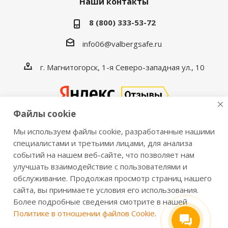
Наши контакты
8 (800) 333-53-72
info06@valbergsafe.ru
г. Магнитогорск, 1-я Северо-западная ул., 10
Файлы cookie
Мы используем файлы cookie, разработанные нашими
2016-2026 © VALBERGSAFE.RU — Интернет-магазин
специалистами и третьими лицами, для анализа
событий на нашем веб-сайте, что позволяет нам
сейфов Valberg и металлической мебели Практик.
улучшать взаимодействие с пользователями и
Продажа сейфов для дома и офиса, металлических
обслуживание. Продолжая просмотр страниц нашего
шкафов, стеллажей, металлических дверей.
сайта, вы принимаете условия его использования.
Информация о розничных ценах, технических
Более подробные сведения смотрите в нашей
характеристиках, наличии на складе носит справочный
Политике в отношении файлов Cookie
.
характер и не является публичной офертой,