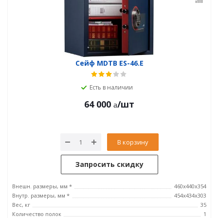
Сейф MDTB ES-46.E
Есть в наличии
64 000
/шт
В корзину
Запросить скидку
Внешн. размеры, мм *
460x440x354
Внутр. размеры, мм *
454x434x303
Вес, кг
35
Количество полок
1