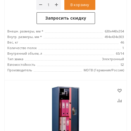
В корзину
Запросить скидку
Внешн. размеры, мм *
630x440x354
Внутр. размеры, мм *
494x434x303
Вес, кг
46
Количество полок
1
Внутренний объем, л
65/14
Тип замка
Электронный
Взломостойкость
S2
Производитель
MDTB (Германия/Россия)