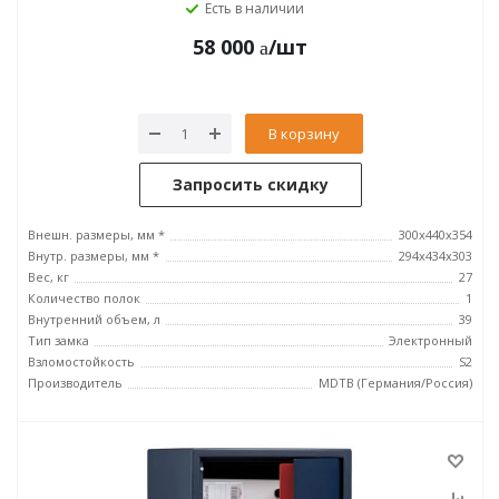
Есть в наличии
58 000
/шт
В корзину
Запросить скидку
Внешн. размеры, мм *
300x440x354
Внутр. размеры, мм *
294x434x303
Вес, кг
27
Количество полок
1
Внутренний объем, л
39
Тип замка
Электронный
Взломостойкость
S2
Производитель
MDTB (Германия/Россия)