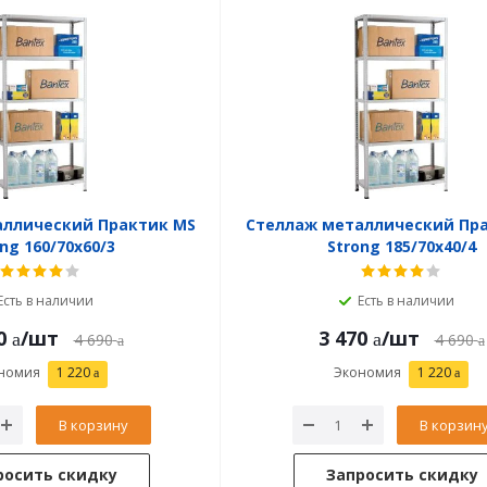
аллический Практик MS
Стеллаж металлический Пр
ng 160/70x60/3
Strong 185/70x40/4
Есть в наличии
Есть в наличии
0
/шт
3 470
/шт
4 690
4 690
номия
1 220
Экономия
1 220
В корзину
В корзин
росить скидку
Запросить скидку