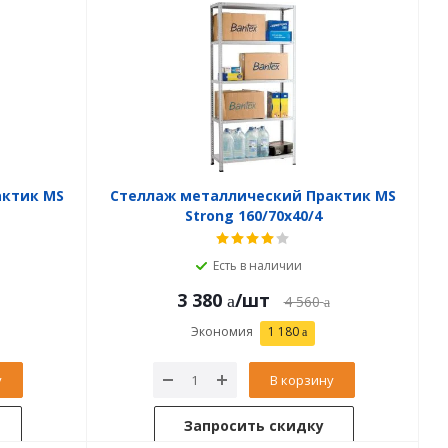
актик MS
Стеллаж металлический Практик MS
Strong 160/70x40/4
Есть в наличии
3 380
/шт
4 560
Экономия
1 180
у
В корзину
Запросить скидку