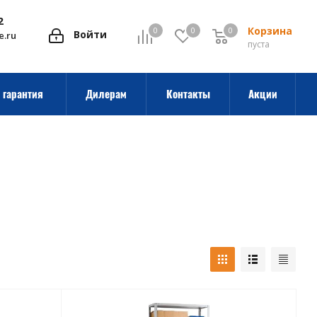
2
Корзина
0
0
0
0
Войти
e.ru
пуста
 гарантия
Дилерам
Контакты
Акции