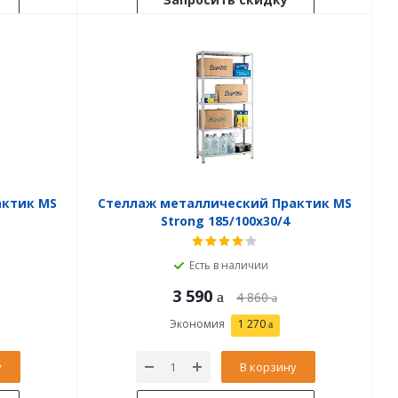
актик MS
Стеллаж металлический Практик MS
Strong 185/100x30/4
Есть в наличии
3 590
4 860
Экономия
1 270
у
В корзину