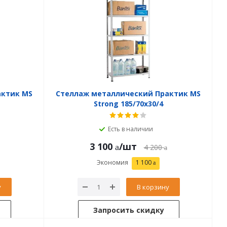
актик MS
Стеллаж металлический Практик MS
Strong 185/70x30/4
Есть в наличии
3 100
/шт
4 200
Экономия
1 100
у
В корзину
Запросить скидку