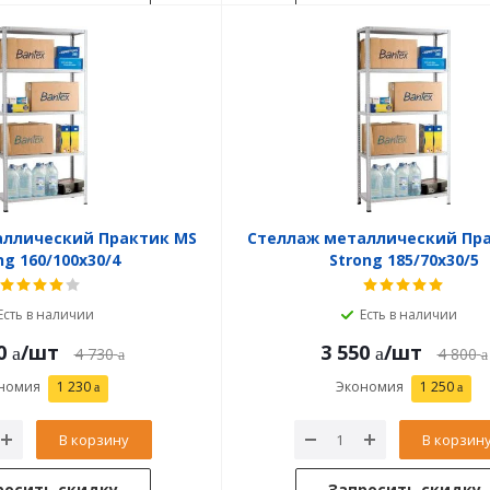
аллический Практик MS
Стеллаж металлический Пр
ng 160/100x30/4
Strong 185/70x30/5
Есть в наличии
Есть в наличии
0
/шт
3 550
/шт
4 730
4 800
номия
1 230
Экономия
1 250
В корзину
В корзин
росить скидку
Запросить скидку