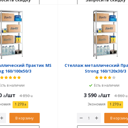
аллический Практик MS
Стеллаж металлический Пр
ng 160/100x50/3
Strong 160/120x30/3
Есть в наличии
Есть в наличии
0
/шт
3 590
/шт
4 850
4 860
номия
1 270
Экономия
1 270
В корзину
В корзин