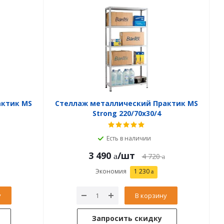
актик MS
Стеллаж металлический Практик MS
Strong 220/70x30/4
Есть в наличии
3 490
/шт
4 720
Экономия
1 230
у
В корзину
Запросить скидку