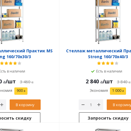
аллический Практик MS
Стеллаж металлический Пр
ng 160/70x30/3
Strong 160/70x40/3
Есть в наличии
Есть в наличии
0
/шт
2 840
/шт
3 460
3 840
ономия
900
Экономия
1 000
В корзину
В корзин
росить скидку
Запросить скидку