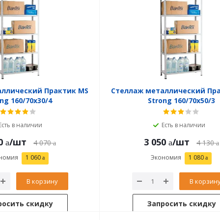
аллический Практик MS
Стеллаж металлический Пр
ng 160/70x30/4
Strong 160/70x50/3
Есть в наличии
Есть в наличии
0
/шт
3 050
/шт
4 070
4 130
номия
1 060
Экономия
1 080
В корзину
В корзин
росить скидку
Запросить скидку