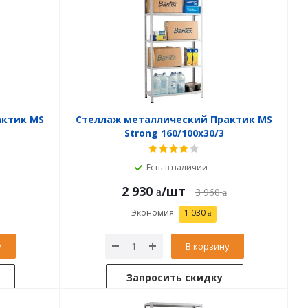
актик MS
Стеллаж металлический Практик MS
Strong 160/100x30/3
Есть в наличии
2 930
/шт
3 960
Экономия
1 030
у
В корзину
Запросить скидку