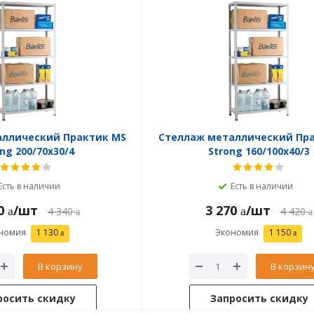
аллический Практик MS
Стеллаж металлический Пр
ng 200/70x30/4
Strong 160/100x40/3
Есть в наличии
Есть в наличии
0
/шт
3 270
/шт
4 340
4 420
номия
1 130
Экономия
1 150
В корзину
В корзин
росить скидку
Запросить скидку