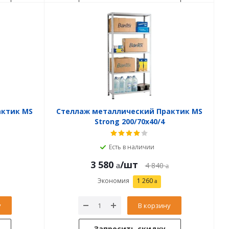
актик MS
Стеллаж металлический Практик MS
Strong 200/70x40/4
Есть в наличии
3 580
/шт
4 840
Экономия
1 260
у
В корзину
Запросить скидку