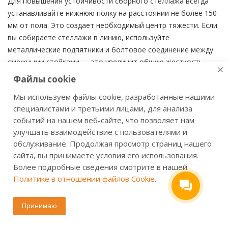
Для повышения устойчивости сборного стеллажа всегда
устанавливайте нижнюю полку на расстоянии не более 150
мм от пола. Это создает необходимый центр тяжести. Если
вы собираете стеллажи в линию, используйте
металлические подпятники и болтовое соединение между
смежными стойками — это увеличит общую жесткость
системы на 20-30%.
Файлы cookie
Мы используем файлы cookie, разработанные нашими
специалистами и третьими лицами, для анализа
Добро пожаловать на сайт официального интернет-
событий на нашем веб-сайте, что позволяет нам
магазина
VALBERGSAFE.RU
в Магнитогорске.
улучшать взаимодействие с пользователями и
Покупая металлический стеллаж в официальном
обслуживание. Продолжая просмотр страниц нашего
интернет-магазине ValbergSafe, вы можете быть
сайта, вы принимаете условия его использования.
уверены, что получаете сертифицированную
Более подробные сведения смотрите в нашей
высококачественную продукцию с гарантией и в
Политике в отношении файлов Cookie
.
идеальном состоянии. Все изделия перед упаковкой
проходят тщательную проверку службой качества,
Принимаю
на все товары даётся гарантия.
Большое разнообразие сейфов и шкафов как по