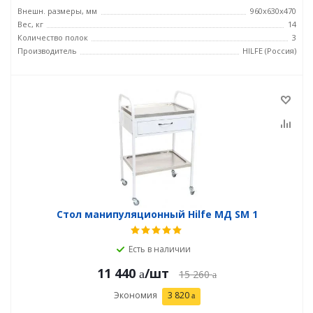
Внешн. размеры, мм
960x630x470
Вес, кг
14
Количество полок
3
Производитель
HILFE (Россия)
Стол манипуляционный Hilfe МД SM 1
Есть в наличии
11 440
/шт
15 260
Экономия
3 820