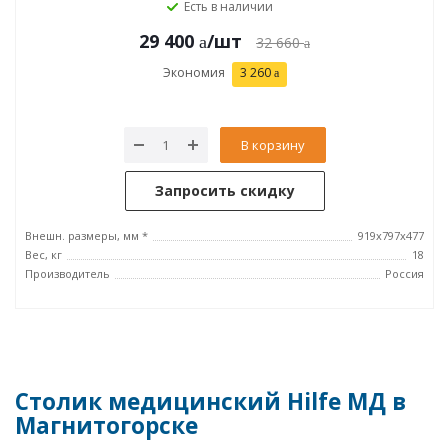
Есть в наличии
29 400
/шт
32 660
Экономия
3 260
В корзину
Запросить скидку
Внешн. размеры, мм *
919х797х477
Вес, кг
18
Производитель
Россия
Столик медицинский Hilfe МД в
Магнитогорске