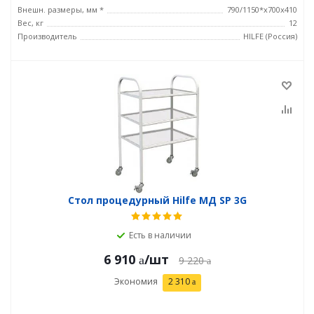
Внешн. размеры, мм *
790/1150*x700x410
Вес, кг
12
Производитель
HILFE (Россия)
Стол процедурный Hilfe МД SP 3G
Есть в наличии
6 910
/шт
9 220
Экономия
2 310