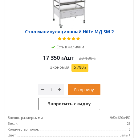
Стол манипуляционный Hilfe МД SM 2
Есть в наличии
17 350
/шт
23 130
Экономия
5 780
В корзину
Запросить скидку
Внешн. размеры, мм
960x620x450
Вес, кг
28
Количество полок
3
Цвет
Белый