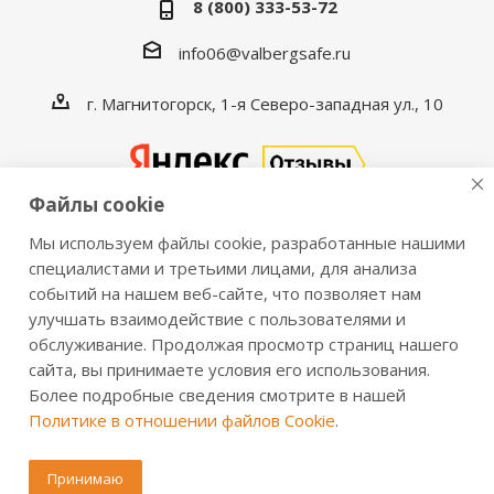
8 (800) 333-53-72
info06@valbergsafe.ru
г. Магнитогорск, 1-я Северо-западная ул., 10
Файлы cookie
Мы используем файлы cookie, разработанные нашими
2016-2026 © VALBERGSAFE.RU — Интернет-магазин
специалистами и третьими лицами, для анализа
событий на нашем веб-сайте, что позволяет нам
сейфов Valberg и металлической мебели Практик.
улучшать взаимодействие с пользователями и
Продажа сейфов для дома и офиса, металлических
обслуживание. Продолжая просмотр страниц нашего
шкафов, стеллажей, металлических дверей.
сайта, вы принимаете условия его использования.
Информация о розничных ценах, технических
Более подробные сведения смотрите в нашей
характеристиках, наличии на складе носит справочный
Политике в отношении файлов Cookie
.
характер и не является публичной офертой,
определяемой положениями из Статьи 437 ч.2 ГК РФ.
Принимаю