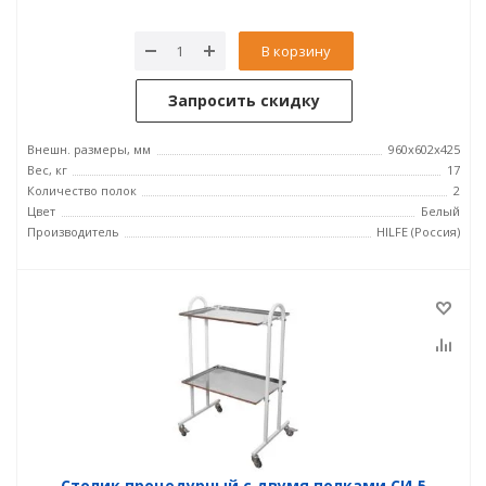
В корзину
Запросить скидку
Внешн. размеры, мм
960x602x425
Вес, кг
17
Количество полок
2
Цвет
Белый
Производитель
HILFE (Россия)
Столик процедурный с двумя полками СИ‑5