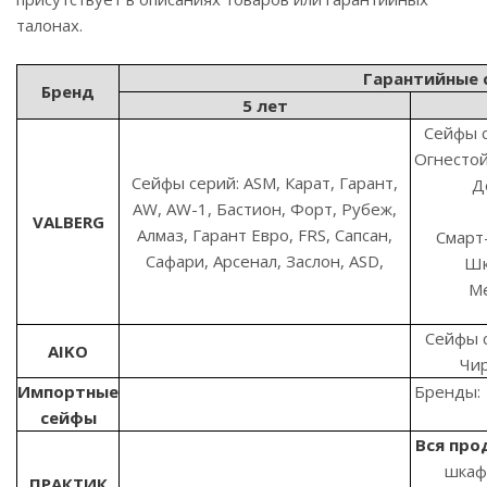
талонах.
Гарантийные 
Бренд
5 лет
Сейфы се
Огнестой
Сейфы серий: ASM, Карат, Гарант,
Д
AW, AW-1, Бастион, Форт, Рубеж,
VALBERG
Алмаз, Гарант Евро, FRS, Сапсан,
Смарт
Сафари, Арсенал, Заслон, ASD,
Шк
Ме
Сейфы с
AIKO
Чир
Импортные
Бренды:
сейфы
Вся про
шкаф
ПРАКТИК