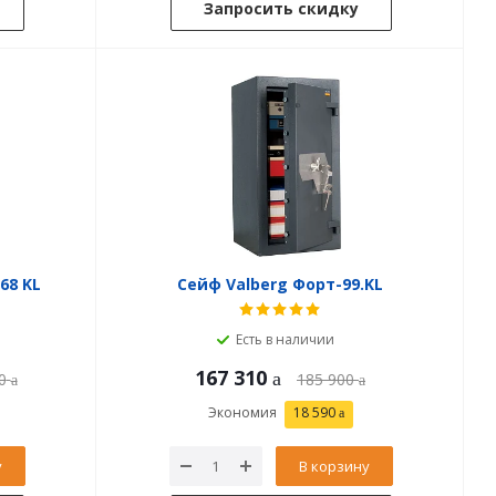
Запросить скидку
68 KL
Сейф Valberg Форт-99.KL
Есть в наличии
167 310
0
185 900
Экономия
18 590
у
В корзину