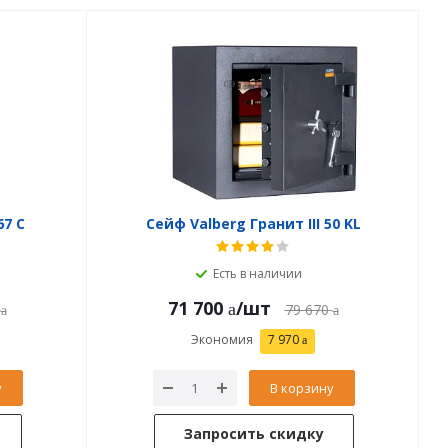
67 C
Сейф Valberg Гранит III 50 KL
Есть в наличии
71 700
/шт
79 670
Экономия
7 970
у
В корзину
Запросить скидку