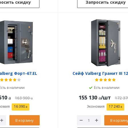
росить скидку
Запросить скидку
alberg Форт-67.EL
Сейф Valberg Гранит III 12
Есть в наличии
Есть в наличии
510
155 130
/шт
163 900
172 37
номия
16 390
Экономия
17 240
В корзину
В корзин