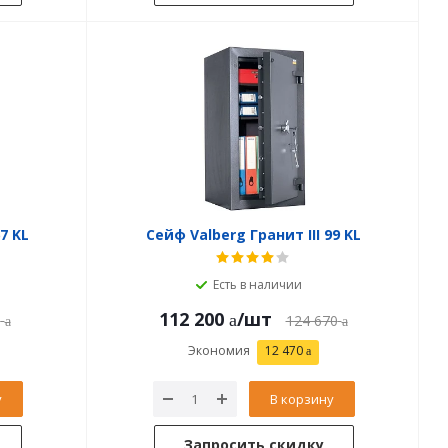
7 KL
Сейф Valberg Гранит III 99 KL
Есть в наличии
112 200
/шт
0
124 670
Экономия
12 470
у
В корзину
Запросить скидку