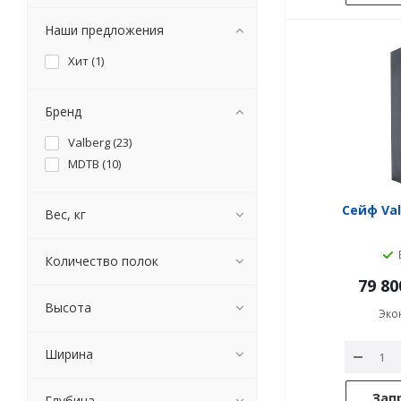
Наши предложения
Хит (
1
)
Бренд
Valberg (
23
)
MDTB (
10
)
Сейф Val
Вес, кг
Количество полок
79 80
Высота
Эко
Ширина
Зап
Глубина