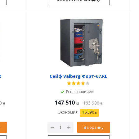
0
Сейф Valberg Форт-67.KL
Есть в наличии
147 510
0
163 900
Экономия
16 390
у
В корзину