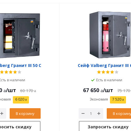
berg Гранит III 50 C
Сейф Valberg Гранит III 
Есть в наличии
Есть в наличии
0
/шт
67 650
/шт
60 170
75 170
номия
6 020
Экономия
7 520
В корзину
В корзин
росить скидку
Запросить скидку