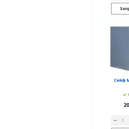
Зап
Сейф M
20