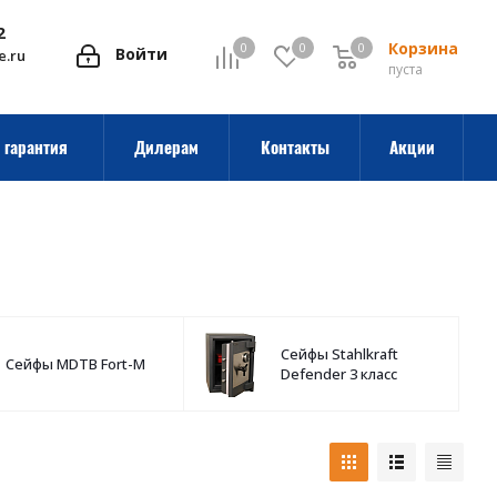
2
Корзина
0
0
0
0
Войти
e.ru
пуста
 гарантия
Дилерам
Контакты
Акции
Сейфы Stahlkraft
Сейфы MDTB Fort-M
Defender 3 класс