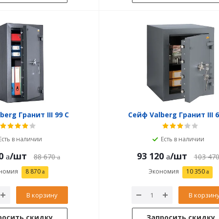
berg Гранит III 99 C
Сейф Valberg Гранит III 6
Есть в наличии
Есть в наличии
0
/шт
93 120
/шт
88 670
103 47
номия
8 870
Экономия
10 350
В корзину
В корзин
росить скидку
Запросить скидку