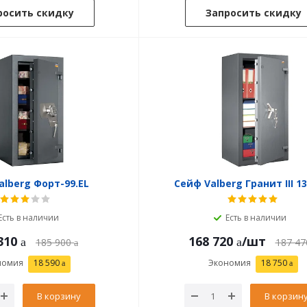
росить скидку
Запросить скидку
alberg Форт-99.EL
Сейф Valberg Гранит III 13
Есть в наличии
Есть в наличии
310
168 720
/шт
185 900
187 47
номия
18 590
Экономия
18 750
В корзину
В корзин