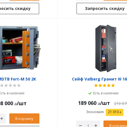
росить скидку
Запросить скидку
DTB Fort-M 50 2K
Сейф Valberg Гранит III 16
Есть в наличии
Есть в наличии
189 060
/шт
8 000
/шт
210 07
Экономия
21 010
В корзину
В корзин