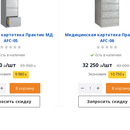
 картотека Практик МД
Медицинская картотека Пр
AFC-05
AFC-06
Есть в наличии
Есть в наличии
0
/шт
32 250
/шт
39 900
43 000
номия
9 980
Экономия
10 750
В корзину
В корзин
росить скидку
Запросить скидку