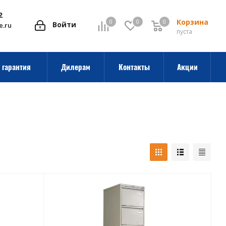
2
Корзина
0
0
0
0
Войти
e.ru
пуста
 гарантия
Дилерам
Контакты
Акции