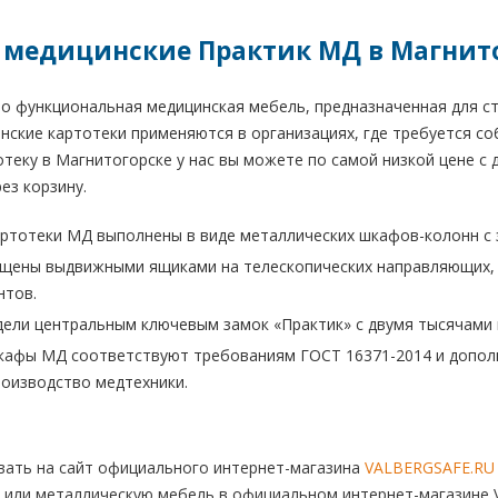
 медицинские Практик МД в Магнит
то функциональная медицинская мебель, предназначенная для 
нские картотеки применяются в организациях, где требуется со
теку в Магнитогорске у нас вы можете по самой низкой цене с д
ез корзину.
ртотеки МД выполнены в виде металлических шкафов-колонн с 
щены выдвижными ящиками на телескопических направляющих, г
нтов.
ели центральным ключевым замок «Практик» с двумя тысячами 
кафы МД соответствуют требованиям ГОСТ 16371-2014 и допол
роизводство медтехники.
ать на сайт официального интернет-магазина
VALBERGSAFE.RU
 или металлическую мебель в официальном интернет-магазине V