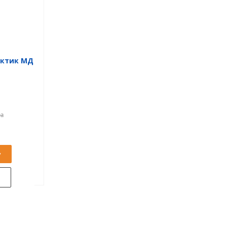
актик МД
у