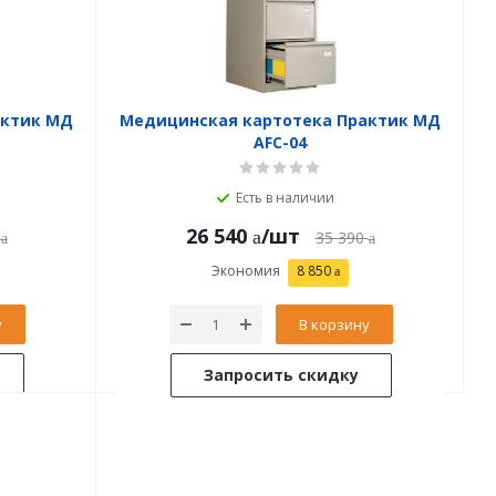
актик МД
Медицинская картотека Практик МД
AFC-04
Есть в наличии
26 540
/шт
35 390
Экономия
8 850
у
В корзину
Запросить скидку