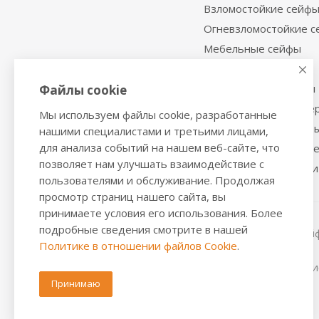
Взломостойкие сейф
Огневзломостойкие 
Мебельные сейфы
Депозитные сейфы
Встраиваемые сейфы
Файлы cookie
Сейфы с отделкой де
Мы используем файлы cookie, разработанные
Металлические шкаф
нашими специалистами и третьими лицами,
для анализа событий на нашем веб-сайте, что
Производственная м
позволяет нам улучшать взаимодействие с
Металлические двери
пользователями и обслуживание. Продолжая
просмотр страниц нашего сайта, вы
принимаете условия его использования. Более
подробные сведения смотрите в нашей
2016-2026 © VALBERGSAFE.RU — Интернет-магазин сейфо
Политике в отношении файлов Cookie
.
стеллажей, металлических дверей.
Информация о розничных ценах, технических характерис
положениями из Статьи 437 ч.2 ГК РФ.
Принимаю