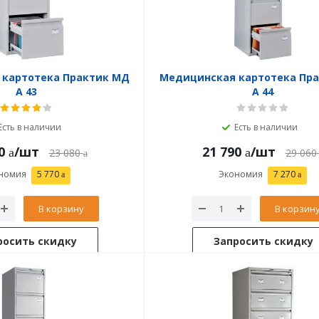
 картотека Практик МД
Медицинская картотека Пр
A 43
A 44
Есть в наличии
Есть в наличии
0
/шт
21 790
/шт
23 080
29 060
номия
5 770
Экономия
7 270
В корзину
В корзин
росить скидку
Запросить скидку