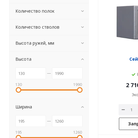
Количество полок
Количество стволов
Высота ружей, мм
Высота
Сей
2 71
130
1990
Эк
Ширина
Зап
195
1260