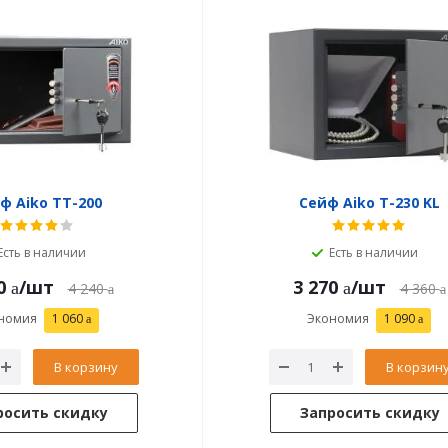
ф Aiko ТТ-200
Сейф Aiko T-230 KL
Есть в наличии
Есть в наличии
0
/шт
3 270
/шт
4 240
4 360
номия
1 060
Экономия
1 090
В корзину
В корзин
росить скидку
Запросить скидку