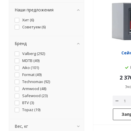
Наши предложения
Хит (
6
)
Советуем (
6
)
Бренд
Сейф
Valberg (
292
)
MDTB (
49
)
Aiko (
101
)
Format (
49
)
2 37
Technomax (
92
)
Эк
Armwood (
48
)
Safewood (
23
)
BTV (
3
)
Topaz (
19
)
Зап
Вес, кг