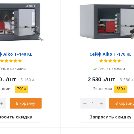
 Aiko T-140 KL
Сейф Aiko T-170 KL
Есть в наличии
Есть в наличии
0
/шт
2 530
/шт
3 160
3 380
ономия
790
Экономия
850
В корзину
В корзин
росить скидку
Запросить скидку