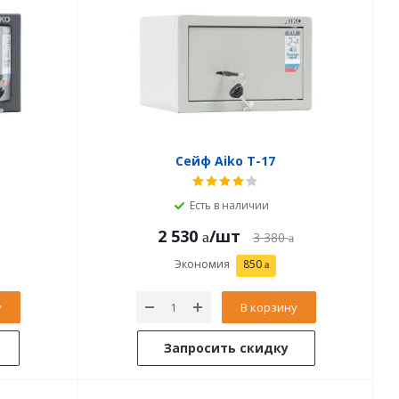
Сейф Aiko T-17
Есть в наличии
2 530
/шт
3 380
Экономия
850
у
В корзину
Запросить скидку