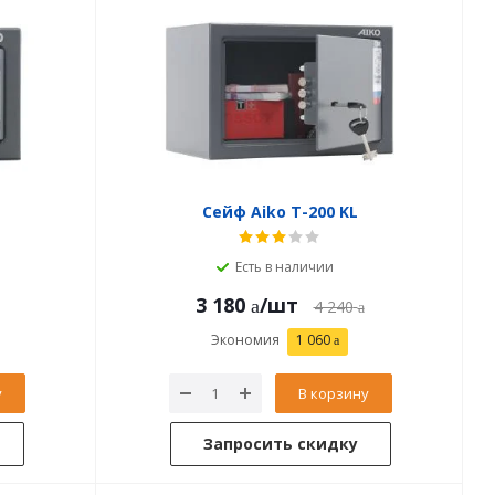
Сейф Aiko T-200 KL
Есть в наличии
3 180
/шт
4 240
Экономия
1 060
у
В корзину
Запросить скидку