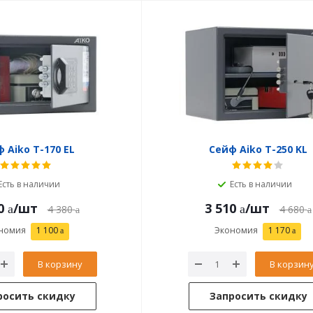
 Aiko T-170 EL
Сейф Aiko T-250 KL
Есть в наличии
Есть в наличии
0
/шт
3 510
/шт
4 380
4 680
номия
1 100
Экономия
1 170
В корзину
В корзин
росить скидку
Запросить скидку