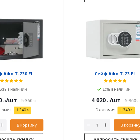
 Aiko T-230 EL
Сейф Aiko T-23.EL
Есть в наличии
Есть в наличии
0
/шт
4 020
/шт
5 360
5 360
номия
1 340
Экономия
1 340
В корзину
В корзин
росить скидку
Запросить скидку