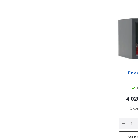
Сейф
4 02
Эко
Зап