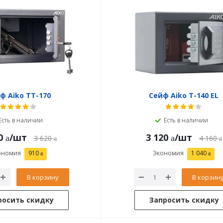
ф Aiko ТТ-170
Сейф Aiko T-140 EL
Есть в наличии
Есть в наличии
0
/шт
3 120
/шт
3 620
4 160
ономия
910
Экономия
1 040
В корзину
В корзин
росить скидку
Запросить скидку