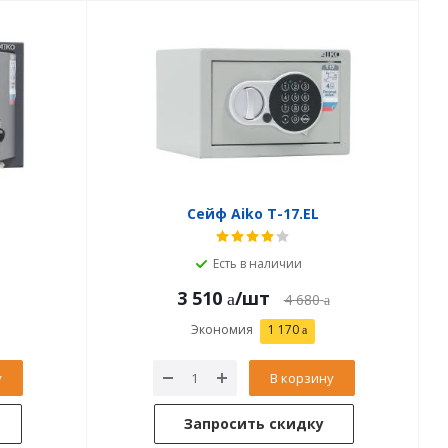
Сейф Aiko T-17.EL
Есть в наличии
3 510
/шт
4 680
Экономия
1 170
у
В корзину
Запросить скидку