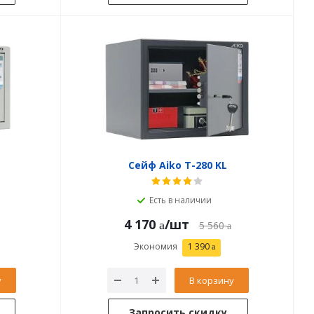
Сейф Aiko T-280 KL
Есть в наличии
4 170
/шт
5 560
Экономия
1 390
у
В корзину
Запросить скидку