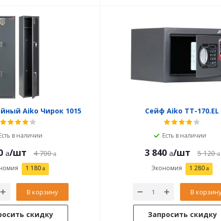
йный Aiko Чирок 1015
Сейф Aiko ТТ-170.EL
Есть в наличии
Есть в наличии
0
/шт
3 840
/шт
4 700
5 120
номия
1 180
Экономия
1 280
В корзину
В корзин
росить скидку
Запросить скидку