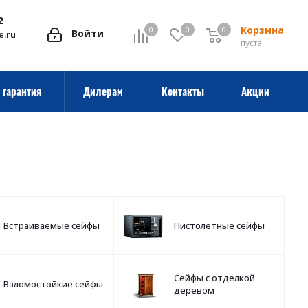
2
Корзина
0
0
0
0
Войти
e.ru
пуста
 гарантия
Дилерам
Контакты
Акции
Встраиваемые сейфы
Пистолетные сейфы
Сейфы с отделкой
Взломостойкие сейфы
деревом