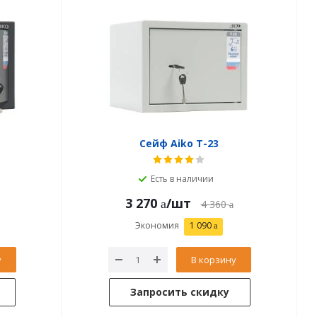
Сейф Aiko T-23
Есть в наличии
3 270
/шт
4 360
Экономия
1 090
у
В корзину
Запросить скидку