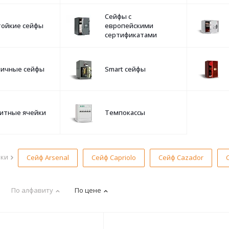
Сейфы с
тойкие сейфы
европейскими
сертификатами
ничные сейфы
Smart сейфы
итные ячейки
Темпокассы
рки
Сейф Arsenal
Сейф Capriolo
Сейф Cazador
По алфавиту
По цене