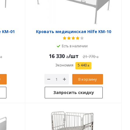
e КМ-01
Кровать медицинская Hilfe КМ-10
Есть в наличии
16 330
/шт
21 770
Экономия
5 440
у
В корзину
Запросить скидку