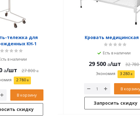
ть-тележка для
Кровать медицинская
рожденных КН‑1
Есть в наличии
Есть в наличии
29 500
/шт
32 780
0
/шт
27 800
Экономия
3 280
номия
2 780
В корзин
В корзину
Запросить скидку
росить скидку