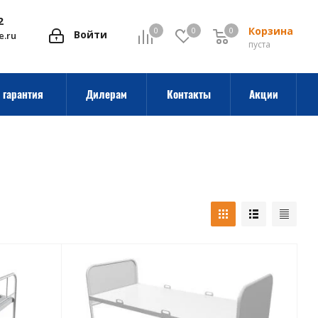
2
Корзина
0
0
0
0
Войти
e.ru
пуста
 гарантия
Дилерам
Контакты
Акции