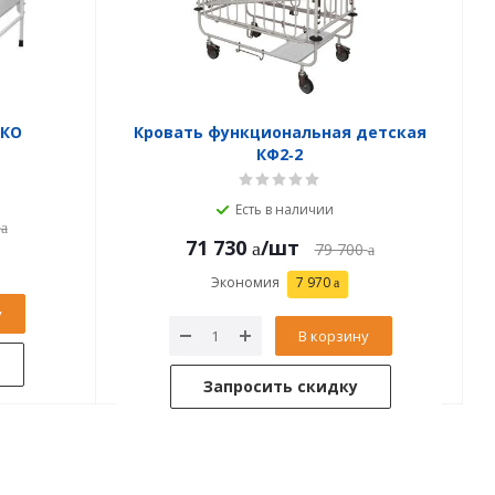
 КО
Кровать функциональная детская
КФ2‑2
Есть в наличии
71 730
/шт
79 700
Экономия
7 970
у
В корзину
Запросить скидку