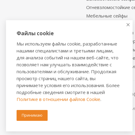
Огневзломостойкие 
Мебельные сейфы
Депозитные сейфы
Встраиваемые сейфы
Файлы cookie
Сейфы с отделкой де
Мы используем файлы cookie, разработанные
Металлические шкаф
нашими специалистами и третьими лицами,
для анализа событий на нашем веб-сайте, что
Производственная м
позволяет нам улучшать взаимодействие с
Металлические двери
пользователями и обслуживание. Продолжая
просмотр страниц нашего сайта, вы
принимаете условия его использования. Более
подробные сведения смотрите в нашей
2016-2026 © VALBERGSAFE.RU — Интернет-магазин сейфо
Политике в отношении файлов Cookie
.
стеллажей, металлических дверей.
Информация о розничных ценах, технических характерис
положениями из Статьи 437 ч.2 ГК РФ.
Принимаю