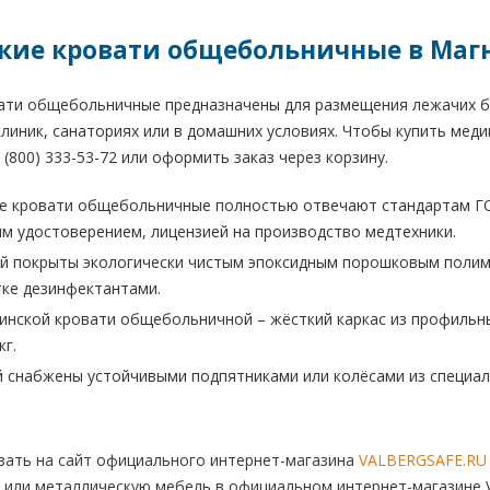
ие кровати общебольничные в Маг
ати общебольничные предназначены для размещения лежачих бо
линик, санаториях или в домашних условиях. Чтобы купить мед
 (800) 333-53-72 или оформить заказ через корзину.
е кровати общебольничные полностью отвечают стандартам ГО
м удостоверением, лицензией на производство медтехники.
й покрыты экологически чистым эпоксидным порошковым полим
ке дезинфектантами.
инской кровати общебольничной – жёсткий каркас из профильн
кг.
 снабжены устойчивыми подпятниками или колёсами из специа
ать на сайт официального интернет-магазина
VALBERGSAFE.RU
 или металлическую мебель в официальном интернет-магазине V