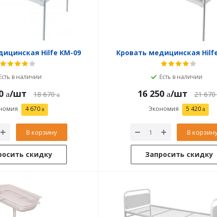
ицинская Hilfe КМ-09
Кровать медицинская Hilf
Есть в наличии
Есть в наличии
0
/шт
16 250
/шт
18 670
21 670
номия
4 670
Экономия
5 420
В корзину
В корзин
росить скидку
Запросить скидку