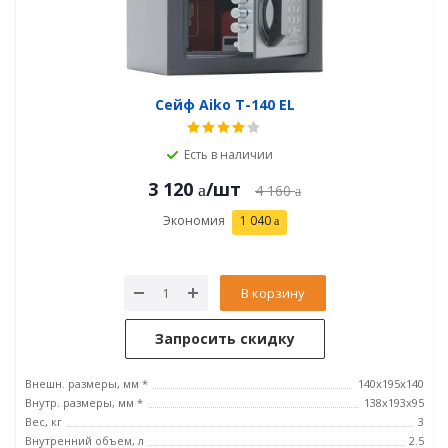
Сейф Aiko T-140 EL
Есть в наличии
3 120
/шт
4 160
Экономия
1 040
В корзину
Запросить скидку
Внешн. размеры, мм *
140x195x140
Внутр. размеры, мм *
138x193x95
Вес, кг
3
Внутренний объем, л
2.5