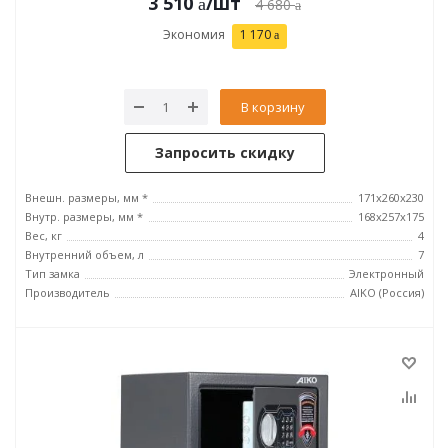
3 510
/шт
4 680
Экономия
1 170
В корзину
Запросить скидку
Внешн. размеры, мм *
171x260x230
Внутр. размеры, мм *
168x257x175
Вес, кг
4
Внутренний объем, л
7
Тип замка
Электронный
Производитель
AIKO (Россия)