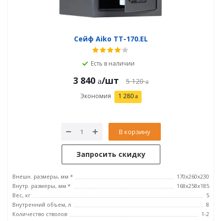
Сейф Aiko ТТ-170.EL
Есть в наличии
3 840
/шт
5 120
Экономия
1 280
В корзину
Запросить скидку
Внешн. размеры, мм *
170x260x230
Внутр. размеры, мм *
168x258x185
Вес, кг
5
Внутренний объем, л
8
Количество стволов
1-2