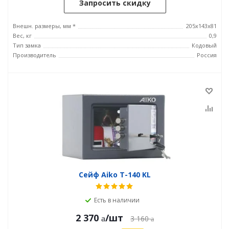
Запросить скидку
Внешн. размеры, мм *
205x143x81
Вес, кг
0,9
Тип замка
Кодовый
Производитель
Россия
Сейф Aiko T-140 KL
Есть в наличии
2 370
/шт
3 160