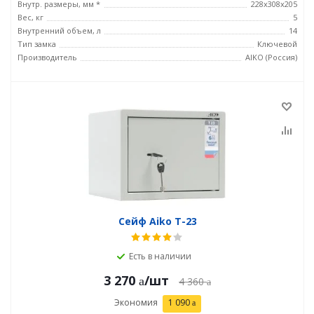
Внутр. размеры, мм *
228x308x205
Вес, кг
5
Внутренний объем, л
14
Тип замка
Ключевой
Производитель
AIKO (Россия)
Сейф Aiko T-23
Есть в наличии
3 270
/шт
4 360
Экономия
1 090