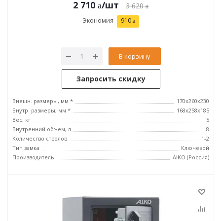
2 710
/шт
3 620
Экономия
910
В корзину
Запросить скидку
Внешн. размеры, мм *
170x260x230
Внутр. размеры, мм *
168x258x185
Вес, кг
5
Внутренний объем, л
8
Количество стволов
1-2
Тип замка
Ключевой
Производитель
AIKO (Россия)