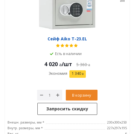
Сейф Aiko T-23.EL
Есть в наличии
4 020
/шт
5 360
Экономия
1 340
В корзину
Запросить скидку
Внешн. размеры, мм *
230x300x250
Внутр. размеры, мм *
227x297x195
Вес, кг
6