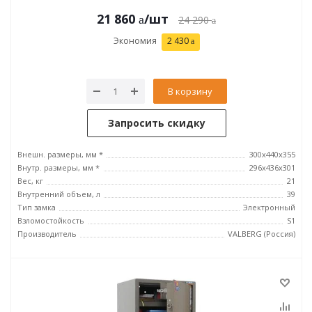
21 860
/шт
24 290
Экономия
2 430
В корзину
Запросить скидку
Внешн. размеры, мм *
300x440x355
Внутр. размеры, мм *
296х436х301
Вес, кг
21
Внутренний объем, л
39
Тип замка
Электронный
Взломостойкость
S1
Производитель
VALBERG (Россия)