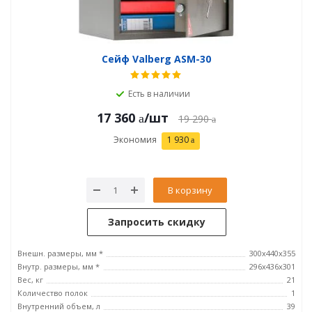
Сейф Valberg ASM-30
Есть в наличии
17 360
/шт
19 290
Экономия
1 930
В корзину
Запросить скидку
Внешн. размеры, мм *
300x440x355
Внутр. размеры, мм *
296х436х301
Вес, кг
21
Количество полок
1
Внутренний объем, л
39