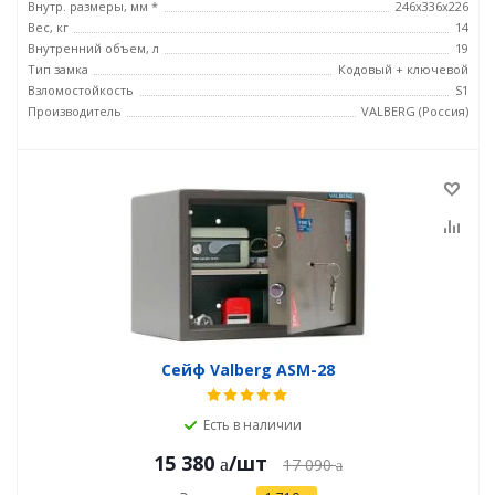
Внутр. размеры, мм *
246х336х226
Вес, кг
14
Внутренний объем, л
19
Тип замка
Кодовый + ключевой
Взломостойкость
S1
Производитель
VALBERG (Россия)
Сейф Valberg ASM-28
Есть в наличии
15 380
/шт
17 090