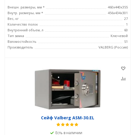
Внешн. размеры, мм *
460х440х355
Внутр. размеры, мм *
456х434х301
Вес, кг
27
Количество полок
1
Внутренний объем, л
60
Тип замка
Ключевой
Взломостойкость
S1
Производитель
VALBERG (Россия)
Сейф Valberg ASM-30.EL
Есть в наличии