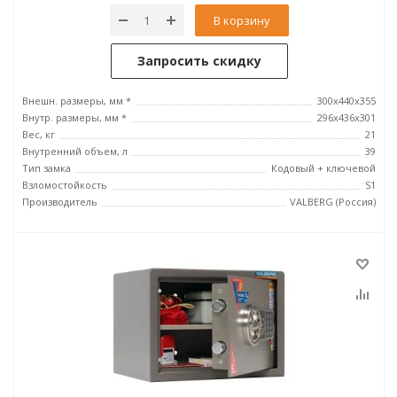
В корзину
Запросить скидку
Внешн. размеры, мм *
300x440x355
Внутр. размеры, мм *
296х436х301
Вес, кг
21
Внутренний объем, л
39
Тип замка
Кодовый + ключевой
Взломостойкость
S1
Производитель
VALBERG (Россия)