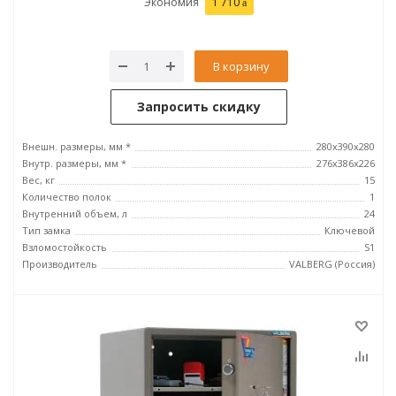
Экономия
1 710
В корзину
Запросить скидку
Внешн. размеры, мм *
280x390x280
Внутр. размеры, мм *
276х386х226
Вес, кг
15
Количество полок
1
Внутренний объем, л
24
Тип замка
Ключевой
Взломостойкость
S1
Производитель
VALBERG (Россия)