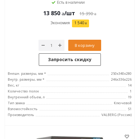
Есть в наличии
13 850
/шт
15 390
Экономия
1 540
В корзину
Запросить скидку
Внешн. размеры, мм *
250x340x280
Внутр. размеры, мм *
246х336х226
Вес, кг
14
Количество полок
1
Внутренний объем, л
19
Тип замка
Ключевой
Взломостойкость
S1
Производитель
VALBERG (Россия)