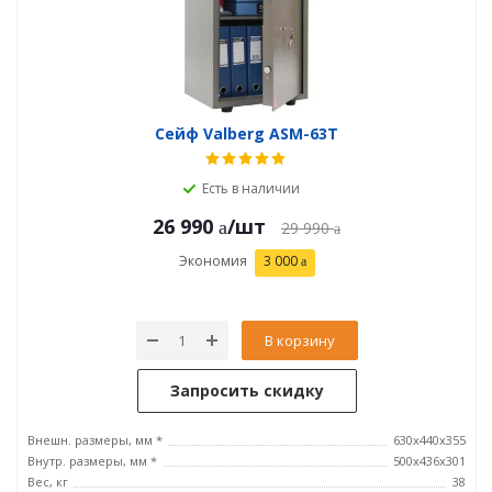
Сейф Valberg ASM-63Т
Есть в наличии
26 990
/шт
29 990
Экономия
3 000
В корзину
Запросить скидку
Внешн. размеры, мм *
630x440x355
Внутр. размеры, мм *
500х436х301
Вес, кг
38