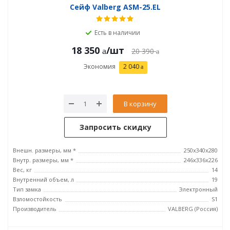
Сейф Valberg ASM-25.EL
Есть в наличии
18 350
/шт
20 390
Экономия
2 040
В корзину
Запросить скидку
Внешн. размеры, мм *
250x340x280
Внутр. размеры, мм *
246х336х226
Вес, кг
14
Внутренний объем, л
19
Тип замка
Электронный
Взломостойкость
S1
Производитель
VALBERG (Россия)