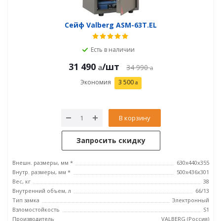
Сейф Valberg ASM-63Т.EL
Есть в наличии
31 490
/шт
34 990
Экономия
3 500
В корзину
Запросить скидку
Внешн. размеры, мм *
630x440x355
Внутр. размеры, мм *
500х436х301
Вес, кг
38
Внутренний объем, л
66/13
Тип замка
Электронный
Взломостойкость
S1
Производитель
VALBERG (Россия)