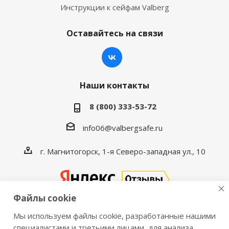
Инструкции к сейфам Valberg
Оставайтесь на связи
Наши контакты
8 (800) 333-53-72
info06@valbergsafe.ru
г. Магнитогорск, 1-я Северо-западная ул., 10
Файлы cookie
Мы используем файлы cookie, разработанные нашими
2016-2026 © VALBERGSAFE.RU — Интернет-магазин
специалистами и третьими лицами, для анализа