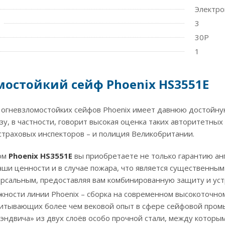
Электр
3
30P
1
остойкий сейф Phoenix HS3551E
х огневзломостойких сейфов Phoenix имеет давнюю достойн
ьзу, в частности, говорит высокая оценка таких авторитетны
 страховых инспекторов – и полиция Великобритании.
фом
Phoenix HS3551E
вы приобретаете не только гарантию анг
аши ценности и в случае пожара, что является существенным
ерсальным, предоставляя вам комбинированную защиту и устр
ности линии Phoenix – сборка на современном высокоточн
читывающих более чем вековой опыт в сфере сейфовой про
сэндвича» из двух слоёв особо прочной стали, между котор