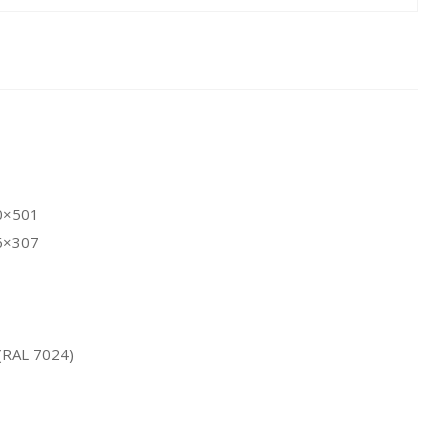
0×501
6×307
(RAL 7024)