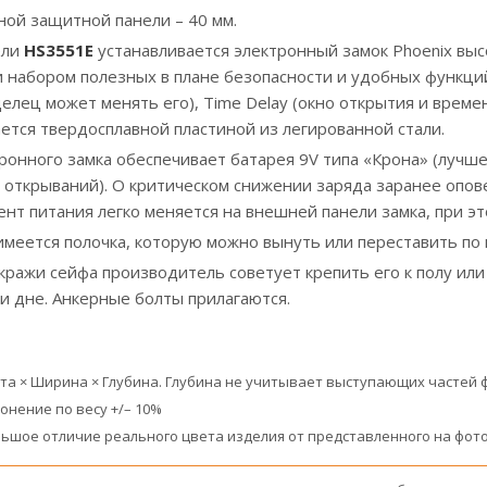
ой защитной панели – 40 мм.
ели
HS3551E
устанавливается электронный замок Phoenix высок
и набором полезных в плане безопасности и удобных функций
елец может менять его), Time Delay (окно открытия и временн
ается твердосплавной пластиной из легированной стали.
онного замка обеспечивает батарея 9V типа «Крона» (лучше 
 открываний). О критическом снижении заряда заранее опове
ент питания легко меняется на внешней панели замка, при э
имеется полочка, которую можно вынуть или переставить по 
кражи сейфа производитель советует крепить его к полу или
и дне. Анкерные болты прилагаются.
ота × Ширина × Глубина. Глубина не учитывает выступающих частей 
онение по весу +/– 10%
ьшое отличие реального цвета изделия от представленного на фото