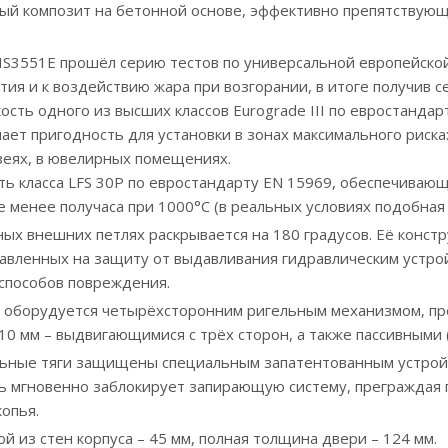
ый композит на бетонной основе, эффективно препятствующ
HS3551E прошёл серию тестов по универсальной европейской
ия и к воздействию жара при возгорании, в итоге получив с
сть одного из высших классов Eurograde III по евростандарт
ает пригодность для установки в зонах максимального риска:
зеях, в ювелирных помещениях.
ть класса LFS 30P по евростандарту EN 15969, обеспечиваю
е менее получаса при 1000°C (в реальных условиях подобная
ых внешних петлях раскрывается на 180 градусов. Её конст
авленных на защиту от выдавливания гидравлическим устрой
 способов повреждения.
оборудуется четырёхсторонним ригельным механизмом, п
10 мм – выдвигающимися с трёх сторон, а также пассивными
льные тяги защищены специальным запатентованным устройс
ь мгновенно заблокирует запирающую систему, преграждая
опья.
 из стен корпуса – 45 мм, полная толщина двери – 124 мм.