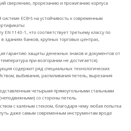
ий сверлению, прорезанию и прожиганию корпуса
 системе ECB•S на устойчивость к современным
ертификаты:
у EN 1143-1, что соответствует третьему классу по
 в зданиях банков, крупных торговых центрах,
щая гарантию защиты денежных знаков и документов от
 температура при возгорании не достигается).
рукция содержит ряд специальных технологических
ством, выбивания, распиливания петель, вырезания
редставленным четырьмя прямоугольными стальными
 (неподвижными) со стороны петель.
твом с калёным стеклом, благодаря чему любая попытка
 путь даже самым современным инструментам вроде