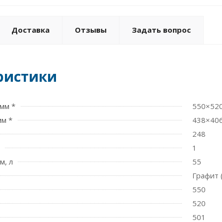
Доставка
Отзывы
Задать вопрос
ристики
мм *
550×52
мм *
438×40
248
1
м, л
55
Графит 
550
520
501