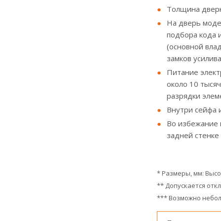
Толщина дверн
На дверь мод
подбора кода 
(основной влад
замков усилив
Питание электр
около 10 тысяч
разрядки элем
Внутри сейфа 
Во избежание 
задней стенке 
* Размеры, мм: Выс
** Допускается откл
*** Возможно небол