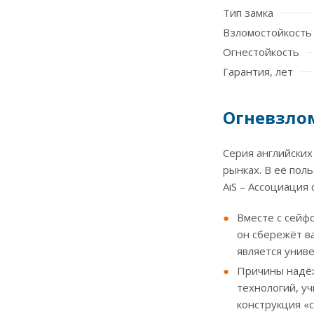
Тип замка
Взломостойкость
Огнестойкость
Гарантия, лет
Огневзлом
Серия английски
рынках. В её пол
AiS – Ассоциация
Вместе с сей
он сбережёт в
является унив
Причины надёж
технологий, у
конструкция «