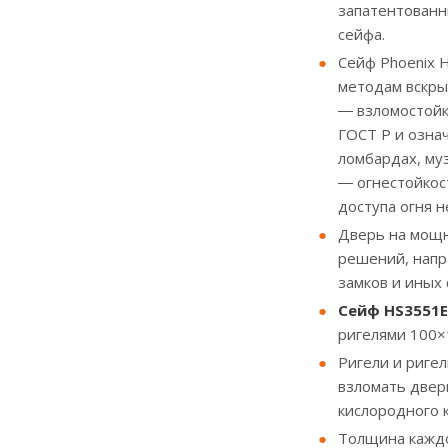
запатентованн
сейфа.
Сейф Phoenix 
методам вскрыт
― взломостойко
ГОСТ Р и означ
ломбардах, му
― огнестойкос
доступа огня н
Дверь на мощн
решений, напр
замков и иных
Сейф HS3551E
ригелями 100×
Ригели и риге
взломать двер
кислородного к
Толщина каждой